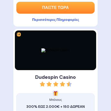
ΠΑΊΞΤΕ ΤΏΡΑ
Περισσότερες Πληροφορίες
Dudespin Casino
rating
4.5
Μπόνους
300% ΈΩΣ 2.000€ + 150 ΔΩΡΕΆΝ