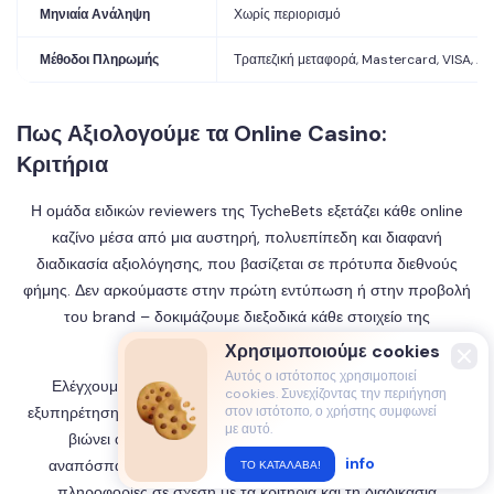
Μηνιαία Ανάληψη
Χωρίς περιορισμό
Μέθοδοι Πληρωμής
Τραπεζική μεταφορά, Mastercard, VISA, Ai
Πως Αξιολογούμε τα Online Casino:
Κριτήρια
Η ομάδα ειδικών reviewers της TycheBets εξετάζει κάθε online
καζίνο μέσα από μια αυστηρή, πολυεπίπεδη και διαφανή
διαδικασία αξιολόγησης, που βασίζεται σε πρότυπα διεθνούς
φήμης. Δεν αρκούμαστε στην πρώτη εντύπωση ή στην προβολή
του brand – δοκιμάζουμε διεξοδικά κάθε στοιχείο της
πλατφόρμας.
Χρησιμοποιούμε cookies
Clos
Αυτός ο ιστότοπος χρησιμοποιεί
moda
Ελέγχουμε τεχνικά χαρακτηριστικά, πολιτικές πληρωμών,
cookies. Συνεχίζοντας την περιήγηση
εξυπηρέτηση πελατών, ακόμα και την πραγματική εμπειρία που
στον ιστότοπο, ο χρήστης συμφωνεί
με αυτό.
βιώνει ο παίκτης. Κάθε παρακάτω κριτήριο αποτελεί
info
αναπόσπαστο βήμα της ανάλυσής μας. Για περισσότερες
ΤΟ ΚΑΤΆΛΑΒΑ!
πληροφορίες σε σχέση με τα κριτήρια και τη διαδικασία