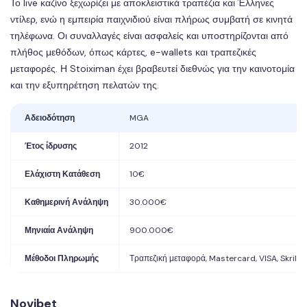
Το live καζίνο ξεχωρίζει με αποκλειστικά τραπέζια και Έλληνες
ντίλερ, ενώ η εμπειρία παιχνιδιού είναι πλήρως συμβατή σε κινητά
τηλέφωνα. Οι συναλλαγές είναι ασφαλείς και υποστηρίζονται από
πλήθος μεθόδων, όπως κάρτες, e-wallets και τραπεζικές
μεταφορές. Η Stoiximan έχει βραβευτεί διεθνώς για την καινοτομία
και την εξυπηρέτηση πελατών της.
Αδειοδότηση
MGA
Έτος ίδρυσης
2012
Ελάχιστη Κατάθεση
10€
Καθημερινή Ανάληψη
30.000€
Μηνιαία Ανάληψη
900.000€
Μέθοδοι Πληρωμής
Τραπεζική μεταφορά, Mastercard, VISA, Skrill, N
Novibet