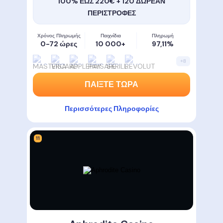
100% ΈΩΣ 220€ + 120 ΔΩΡΕΆΝ
ΠΕΡΙΣΤΡΟΦΈΣ
Χρόνος Πληρωμής
Παιχνίδια
Πληρωμή
0-72 ώρες
10 000+
97,11%
+
8
ΠΑΊΞΤΕ ΤΏΡΑ
Περισσότερες Πληροφορίες