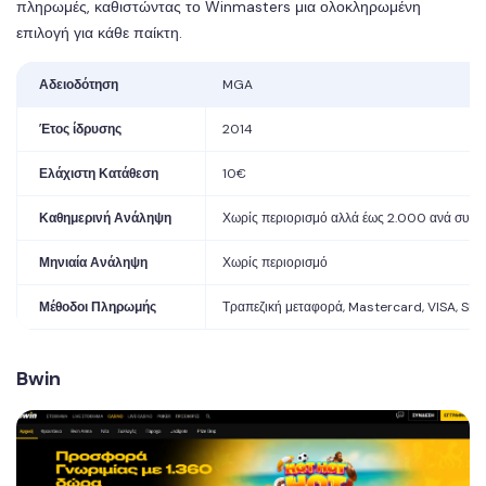
πληρωμές, καθιστώντας το Winmasters μια ολοκληρωμένη
επιλογή για κάθε παίκτη.
Αδειοδότηση
MGA
Έτος ίδρυσης
2014
Ελάχιστη Κατάθεση
10€
Καθημερινή Ανάληψη
Χωρίς περιορισμό αλλά έως 2.000 ανά συνα
Μηνιαία Ανάληψη
Χωρίς περιορισμό
Μέθοδοι Πληρωμής
Τραπεζική μεταφορά, Mastercard, VISA, Skril
Bwin