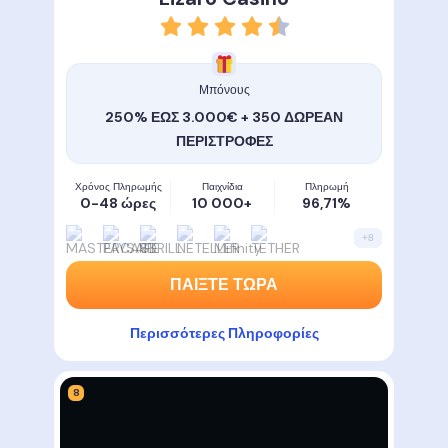
rating
4.5
Μπόνους
250% ΈΩΣ 3.000€ + 350 ΔΩΡΕΆΝ
ΠΕΡΙΣΤΡΟΦΈΣ
Χρόνος Πληρωμής
Παιχνίδια
Πληρωμή
0-48 ώρες
10 000+
96,71%
+
8
ΠΑΊΞΤΕ ΤΏΡΑ
Περισσότερες Πληροφορίες