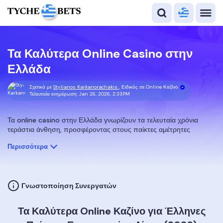
Τα Καλύτερα Online Casino στην
Ελλάδα
Σχετικά με
Stylianos Karkanorachakis
, Ειδικός σε Online Καζίνο
Τελευταία ενημέρωση:
Jan 26, 2026, 2:33PM
Τα online casino στην Ελλάδα γνωρίζουν τα τελευταία χρόνια
τεράστια άνθηση, προσφέροντας στους παίκτες αμέτρητες
επιλογές για ψυχαγωγία, συγκινήσεις και φυσικά μεγάλα κέρδη.
Περισσότερα
Από εντυπωσιακά φρουτάκια και κλασικά επιτραπέζια παιχνίδια
μέχρι live επιλογές με πραγματικούς dealers, οι σύγχρονες
πλατφόρμες καλύπτουν κάθε γούστο και επίπεδο εμπειρίας.
Ωστόσο, με τόσες πολλές διαθέσιμες επιλογές, η εύρεση του
Γνωστοποίηση Συνεργατών
κατάλληλου online καζίνο μπορεί να αποδειχθεί πρόκληση. Η
ασφάλεια, η αξιοπιστία, τα μπόνους, οι μέθοδοι πληρωμής και η
ποιότητα των παιχνιδιών είναι μόνο μερικοί από τους παράγοντες
Τα Καλύτερα Online Καζίνο για Έλληνες
που πρέπει να ληφθούν υπόψη. Σε αυτόν τον οδηγό,