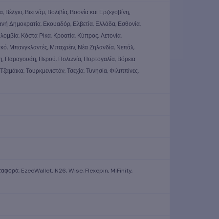
 Βέλγιο, Βιετνάμ, Βολιβία, Βοσνία και Ερζεγοβίνη,
ικανή Δημοκρατία, Εκουαδόρ, Ελβετία, Ελλάδα, Εσθονία,
Κολομβία, Κόστα Ρίκα, Κροατία, Κύπρος, Λετονία,
κό, Μπανγκλαντές, Μπαχρέιν, Νέα Ζηλανδία, Νεπάλ,
η, Παραγουάη, Περού, Πολωνία, Πορτογαλία, Βόρεια
Τζαμάικα, Τουρκμενιστάν, Τσεχία, Τυνησία, Φιλιππίνες,
ταφορά, EzeeWallet, N26, Wise, Flexepin, MiFinity,