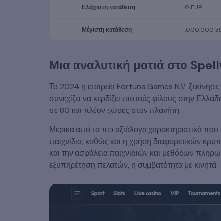
Ελάχιστη κατάθεση
10 EUR
Μέγιστη κατάθεση
1.000.000 E
Μια αναλυτική ματιά στο Spel
Το 2024 η εταιρεία Fortuna Games N.V. ξεκίνησε 
συνεχίζει να κερδίζει πιστούς φίλους στην Ελλάδ
σε 80 και πλέον χώρες στον πλανήτη.
Μερικά από τα πιο αξιόλογα χαρακτηριστικά που 
παιχνίδια, καθώς και η χρήση διαφορετικών κρυπ
και την ασφάλεια παιχνιδιών και μεθόδων πληρω
εξυπηρέτηση πελατών, η συμβατότητα με κινητά.