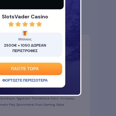
+6
SlotsVader Casino
rating
5.0
Μπόνους
2500€ + 1050 ΔΩΡΕΆΝ
ΠΕΡΙΣΤΡΟΦΈΣ
ΠΑΊΞΤΕ ΤΏΡΑ
ΦΟΡΤΩΣΤΕ ΠΕΡΙΣΣΟΤΕΡΑ
y!, Bonanza Billion
 Quickspin, Yggdrasil, Thunderkick, Edict, Octoplay,
matic Play, Spinomenal, Push Gaming, Salsa