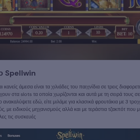
ο Spellwin
 κανείς άμεσα είναι τα χιλιάδες του παιχνίδια σε τρεις διαφορετ
ρχουν στα slots τα οποία χωρίζονται και αυτά με τη σειρά τους σε
ο ανακαλύψετε εδώ, είτε μιλάμε για κλασικά φρουτάκια με 3 τρο
, με ειδικούς μηχανισμούς αλλά και με τεράστια τζακπότ που 
λες τις συσκευές