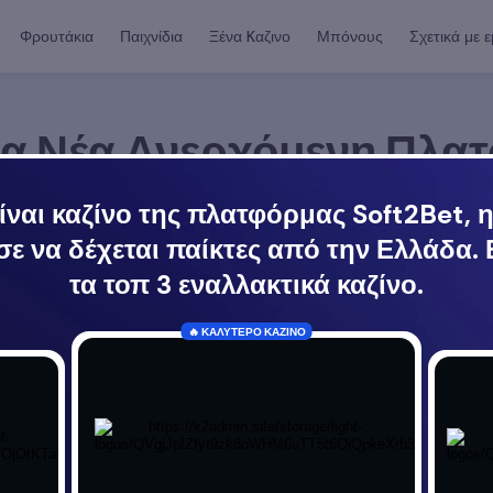
Φρουτάκια
Παιχνίδια
Ξένα Kαζινο
Μπόνους
Σχετικά με 
Μία Νέα Ανερχόμενη Πλα
ίναι καζίνο της πλατφόρμας Soft2Bet, 
ε να δέχεται παίκτες από την Ελλάδα. 
Συνολική
 σε
τα τοπ 3 εναλλακτικά καζίνο.
4.5
rating
Βαθμολογία
4.5
🔥 ΚΑΛΥΤΕΡΟ ΚΑΖΙΝΟ
4.5
Επιλογή Παιχνιδιού
4.5
Μπόνους και Προσφορές
4.5
Τραπεζικές Μέθοδοι
4.5
Ασφάλεια και Εμπιστοσύνη
4.5
Υποστήριξη Πελατών