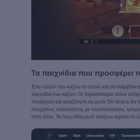
Τα παιχνίδια που προσφέρει τ
Ένα «ατού» του καζίνο το οποίο και αντιλαμβάνεται
παιχνίδια live καζίνο. Οι περισσότεροι τίτλοι υπά
πλοήγηση και αναζήτηση σε αυτά. Ότι θέλετε θα τ
σύγχρονες υλοποιήσεις με περισσότερους τροχούς
στην άλλη. Τα παιχνίδια αυτά παίζουν άψογα σε ό