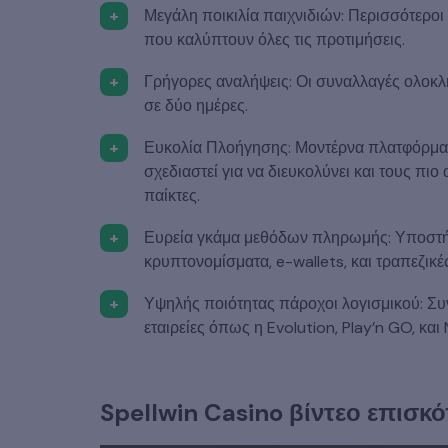
Μεγάλη ποικιλία παιχνιδιών: Περισσότεροι 
που καλύπτουν όλες τις προτιμήσεις.
Γρήγορες αναλήψεις: Οι συναλλαγές ολοκ
σε δύο ημέρες.
Ευκολία Πλοήγησης: Μοντέρνα πλατφόρμα 
σχεδιαστεί για να διευκολύνει και τους πιο
παίκτες.
Ευρεία γκάμα μεθόδων πληρωμής: Υποστή
κρυπτονομίσματα, e-wallets, και τραπεζικέ
Υψηλής ποιότητας πάροχοι λογισμικού: Συ
εταιρείες όπως η Evolution, Play’n GO, και
Spellwin Casino βίντεο επισκ