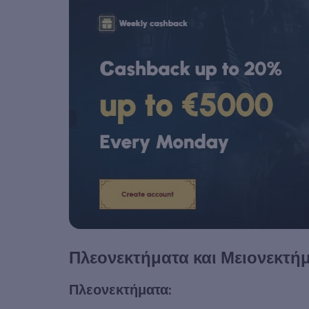
Πλεονεκτήματα και Μειονεκτή
Πλεονεκτήματα: