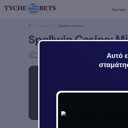
Κριτικές
Kritikes
Spellwin Casino
Spellwin Casino: 
Αυτό ε
Σχετικά με
Stylianos Karkanorachakis
, Ειδικός σε Online Καζίνο
Τελευταία ενημέρωση:
Jan 20, 2026, 5:35PM
σταμάτησ
Δεν Διατίθεται