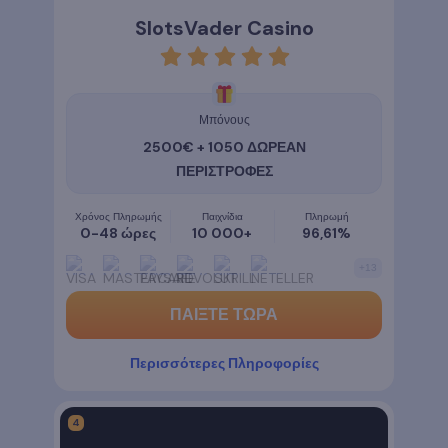
SlotsVader Casino
rating
5
Μπόνους
2500€ + 1050 ΔΩΡΕΆΝ
ΠΕΡΙΣΤΡΟΦΈΣ
Χρόνος Πληρωμής
Παιχνίδια
Πληρωμή
0-48 ώρες
10 000+
96,61%
+
13
ΠΑΊΞΤΕ ΤΏΡΑ
Περισσότερες Πληροφορίες