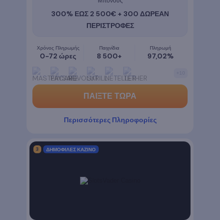
Μπόνους
300% ΈΩΣ 2 500€ + 300 ΔΩΡΕΆΝ
ΠΕΡΙΣΤΡΟΦΈΣ
Χρόνος Πληρωμής
Παιχνίδια
Πληρωμή
0-72 ώρες
8 500+
97,02%
+
10
ΠΑΊΞΤΕ ΤΏΡΑ
Περισσότερες Πληροφορίες
ΔΗΜΟΦΙΛΕΣ ΚΑΖΙΝΟ