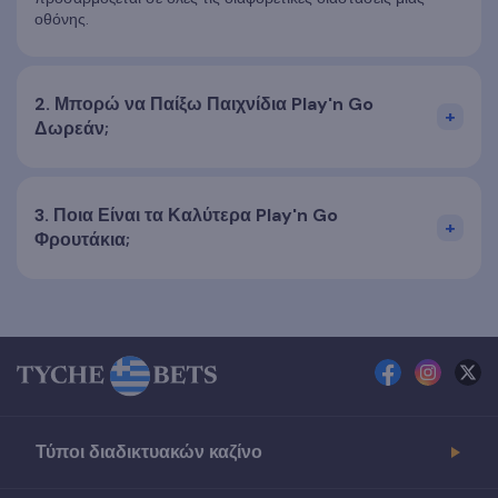
οθόνης.
Μπορώ να Παίξω Παιχνίδια Play'n Go
Δωρεάν;
Ποια Είναι τα Καλύτερα Play'n Go
Φρουτάκια;
facebook
instagr
tw
Τύποι διαδικτυακών καζίνο