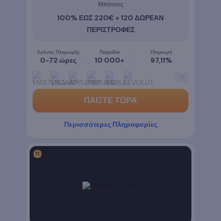
Μπόνους
100% ΈΩΣ 220€ + 120 ΔΩΡΕΆΝ
ΠΕΡΙΣΤΡΟΦΈΣ
Χρόνος Πληρωμής
Παιχνίδια
Πληρωμή
0-72 ώρες
10 000+
97,11%
+
8
ΠΑΊΞΤΕ ΤΏΡΑ
Περισσότερες Πληροφορίες