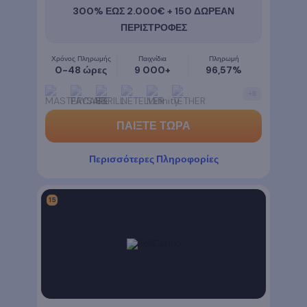
300% ΈΩΣ 2.000€ + 150 ΔΩΡΕΆΝ
ΠΕΡΙΣΤΡΟΦΈΣ
Χρόνος Πληρωμής
Παιχνίδια
Πληρωμή
0-48 ώρες
9 000+
96,57%
+
8
ΠΑΊΞΤΕ ΤΏΡΑ
Περισσότερες Πληροφορίες