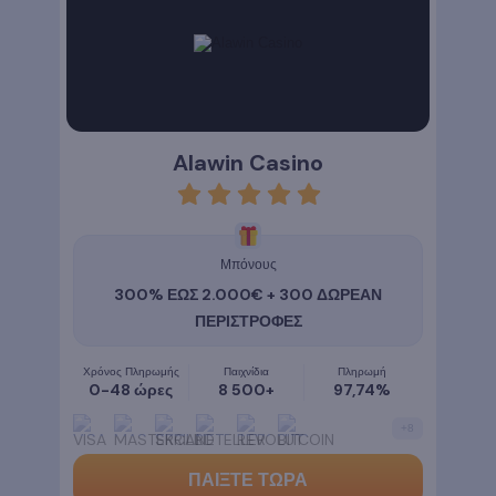
Alawin Casino
rating
5
Μπόνους
300% ΈΩΣ 2.000€ + 300 ΔΩΡΕΆΝ
ΠΕΡΙΣΤΡΟΦΈΣ
Χρόνος Πληρωμής
Παιχνίδια
Πληρωμή
0-48 ώρες
8 500+
97,74%
+
8
ΠΑΊΞΤΕ ΤΏΡΑ