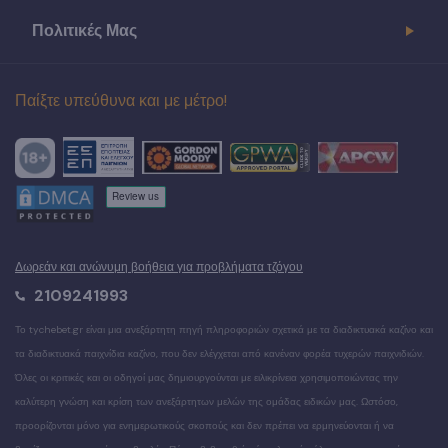
Πολιτικές Μας
Παίξτε υπεύθυνα και με μέτρο!
Δωρεάν και ανώνυμη βοήθεια για προβλήματα τζόγου
2109241993
Το tychebet.gr είναι μια ανεξάρτητη πηγή πληροφοριών σχετικά με τα διαδικτυακά καζίνο και
τα διαδικτυακά παιχνίδια καζίνο, που δεν ελέγχεται από κανέναν φορέα τυχερών παιχνιδιών.
Όλες οι κριτικές και οι οδηγοί μας δημιουργούνται με ειλικρίνεια χρησιμοποιώντας την
καλύτερη γνώση και κρίση των ανεξάρτητων μελών της ομάδας ειδικών μας. Ωστόσο,
προορίζονται μόνο για ενημερωτικούς σκοπούς και δεν πρέπει να ερμηνεύονται ή να