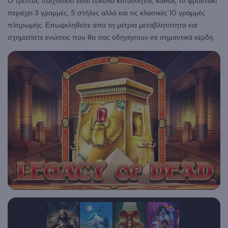
Ο τρόπος παιχνιδιού είναι εύκολα κατανοητός καθώς το φρουτάκι
περιέχει 3 γραμμές, 5 στήλες αλλά και τις κλασικές 10 γραμμές
πληρωμής. Επωφεληθείτε από τη μέτρια μεταβλητότητα και
σχηματίστε ενώσεις που θα σας οδηγήσουν σε σημαντικά κέρδη.