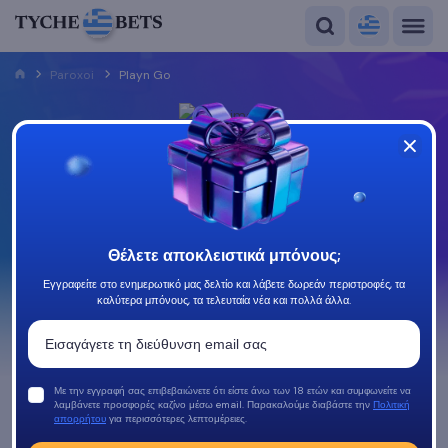
Paroxoi
Playn Go
Παιχνίδια Play'n Go - Μοναδικές
Προτάσεις με Εξαιρετικές Πληρωμές
Σχετικά με
Stylianos Karkanorachakis
, Ειδικός σε Online Καζίνο
Επαληθευμένα στοιχεία από
Stylianos Karkanorachakis
, Επικεφαλής
Περιεχομένου
Θέλετε αποκλειστικά μπόνους;
Τελευταία ενημέρωση:
Jan 21, 2026, 2:18PM
Εγγραφείτε στο ενημερωτικό μας δελτίο και λάβετε δωρεάν περιστροφές, τα
καλύτερα μπόνους, τα τελευταία νέα και πολλά άλλα.
Η Play'n Go είναι μια από τις πιο δημοφιλής εταιρείες σχεδιασμού
τυχερών παιχνιδιών. Στη συλλογή της υπάρχουν δεκάδες
εξαιρετικές επιλογές που ικανοποιούν ακόμα και τους πιο
Περισσότερα
απαιτητικούς παίκτες. Οι διαφορετικές θεματικές αλλά και τα
μοναδικά γραφικά κάνουν τους κουλοχέρηδες του παρόχου αυτού
Με την εγγραφή σας επιβεβαιώνετε ότι είστε άνω των 18 ετών και συμφωνείτε να
Γνωστοποίηση Συνεργατών
λαμβάνετε προσφορές καζίνο μέσω email. Παρακαλούμε διαβάστε την
Πολιτική
να ξεχωρίζουν. Αυτός είναι και ένας από τους βασικότερους
απορρήτου
για περισσότερες λεπτομέρειες.
λόγους για τους οποίους τα παιχνίδια της εταιρείας κάνουν τη
διαφορά σε κάθε διαδικτυακό καζίνο, όπως το
Casino Infinity
. Ας