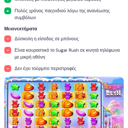
Πολύς χρόνος παιχνιδιού λόγω της ανανέωσης
συμβόλων
Μειονεκτήματα
Δύσκολη η είσοδος σε μπόνους
Είναι κουραστικό το Sugar Rush σε κινητά τηλέφωνα
με μικρή οθόνη
Δεν έχει τούρμπο περιστροφές