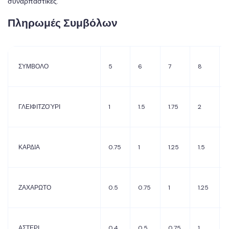
συναρπαστικές.
Πληρωμές Συμβόλων
ΣΥΜΒΟΛΟ
5
6
7
8
ΓΛΕΙΦΙΤΖΟΎΡΙ
1
1.5
1.75
2
ΚΑΡΔΙΑ
0.75
1
1.25
1.5
ΖΑΧΑΡΩΤΟ
0.5
0.75
1
1.25
ΑΣΤΕΡΙ
0.4
0.5
0.75
1