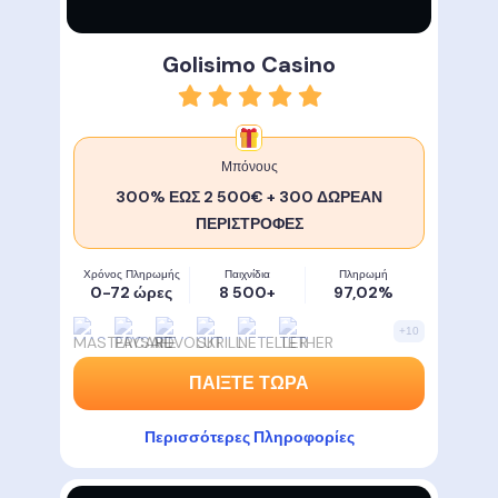
Golisimo Casino
rating
5
Μπόνους
300% ΈΩΣ 2 500€ + 300 ΔΩΡΕΆΝ
ΠΕΡΙΣΤΡΟΦΈΣ
Χρόνος Πληρωμής
Παιχνίδια
Πληρωμή
0-72 ώρες
8 500+
97,02%
+
10
ΠΑΊΞΤΕ ΤΏΡΑ
Περισσότερες Πληροφορίες