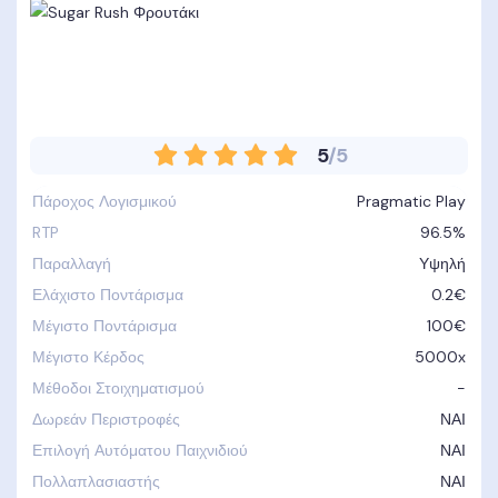
5
/5
rating
5
Πάροχος Λογισμικού
Pragmatic Play
RTP
96.5%
Παραλλαγή
Υψηλή
Ελάχιστο Ποντάρισμα
0.2€
Μέγιστο Ποντάρισμα
100€
Μέγιστο Κέρδος
5000x
Μέθοδοι Στοιχηματισμού
-
Δωρεάν Περιστροφές
ΝΑΙ
Επιλογή Αυτόματου Παιχνιδιού
ΝΑΙ
Πολλαπλασιαστής
ΝΑΙ