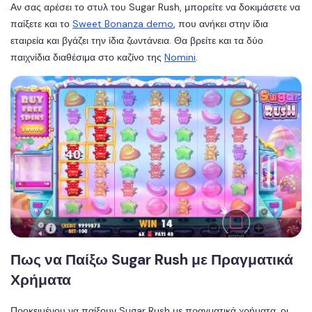
Αν σας αρέσει το στυλ του Sugar Rush, μπορείτε να δοκιμάσετε να
παίξετε και το
Sweet Bonanza demo
, που ανήκει στην ίδια
εταιρεία και βγάζει την ίδια ζωντάνεια. Θα βρείτε και τα δύο
παιχνίδια διαθέσιμα στο καζίνο της
Nomini
.
Πως να Παίξω Sugar Rush με Πραγματικά
Χρήματα
Προκειμένου να παίξουν Sugar Rush με πραγματικά χρήματα, οι