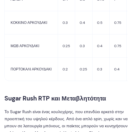
ΚΟΚΚΙΝΟ ΑΡΚΟΥΔΑΚΙ
0.3
0.4
0.5
0.75
ΜΩΒ ΑΡΚΟΥΔΑΚΙ
0.25
0.3
0.4
0.75
ΠΟΡΤΟΚΑΛΙ ΑΡΚΟΥΔΑΚΙ
0.2
0.25
0.3
0.4
Sugar Rush RTP και Μεταβλητότητα
Το Sugar Rush είναι ένας κουλοχέρης, που επενδύει αρκετά στην
προοπτική του υψηλού κέρδους. Από ένα απλό spin, χωρίς καν να
μπουν σε λειτουργία μπόνους, οι παίκτες μπορούν να κυνηγήσουν