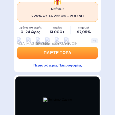
Μπόνους
225% ΩΣ ΤΑ 2250€ + 200 ΔΠ
Χρόνος Πληρωμής
Παιχνίδια
Πληρωμή
0-24 ώρες
13 000+
97,05%
+
6
ΠΑΊΞΤΕ ΤΏΡΑ
Περισσότερες Πληροφορίες