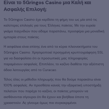
Είναι το 5Gringos Casino μια Καλή και
Ασφαλής Επιλογή;
Το 5Gringos Casino έχει κερδίσει τη φήμη του ως μία από τις
καλύτερες επιλογές για τους Έλληνες παίκτες. Με την ευρεία
γκάμα παιχνιδιών που είδαμε παραπάνω, προσφέρει μια μοναδική
εμπειρία στους παίκτες.
Η ασφάλεια είναι επίσης ένα από τα κύρια πλεονεκτήματα του
5Gringos Casino. Χρησιμοποιεί προηγμένη κρυπτογράφηση SSL
για να διασφαλίσει ότι οι προσωπικές μας πληροφορίες
παραμένουν ασφαλείς. Επιπλέον, το καζίνο διαθέτει την αξιόπιστη
άδεια λειτουργίας από το Curacao.
Τέλος όλες οι μέθοδοι πληρωμής που θα δούμε παρακάτω είναι
100% ασφαλείς. Αν προσθέσει κανείς την εξαιρετική υποστήριξη
πελατών που παρέχει το καζίνο, οι παίκτες μπορούν να
αισθάνονται σίγουροι ότι θα έχουν και βοήθεια όποτε τη
χρειαστούν. Ας γίνουμε όμως πιο συγκεκριμένοι.