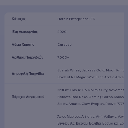
Κάτοχος
Liernin Enterprises LTD
Έτη Λειτουργίας
2020
Άδεια Χρήσης
Curacao
Αριθμός Παιχνιδιών
7.000+
Scarab Wheel, Jackass Gold, Moon Princess 
Δημοφιλή Παιχνίδια
Book of Ra Magic, Wolf Fang Arctic Advent
NetEnt, Play n’ Go, Nolimit City, Novomatic
Πάροχοι Λογισμικού
Betsoft, Red Rake, Gaming Corps, Mascot, S
Slotty, Amatic, Claw, Evoplay, Reevo, 7777
Άγιος Μαρίνος, Αιθιοπία, Αϊτή, Αλβανία, Αλγερ
Βενεζουέλα, Βιετνάμ, Βολιβία, Βοσνία και Ερζε