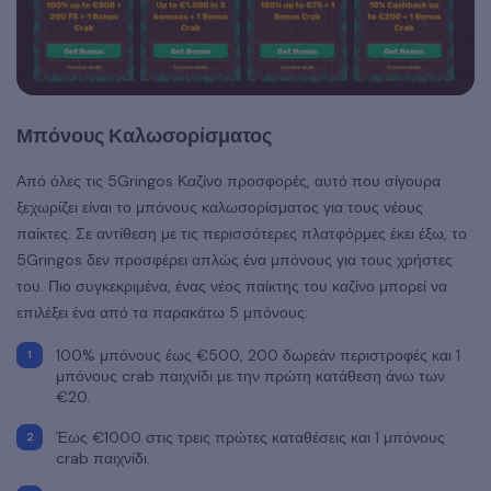
Μπόνους Καλωσορίσματος
Από όλες τις 5Gringos Καζίνο προσφορές, αυτό που σίγουρα
ξεχωρίζει είναι το μπόνους καλωσορίσματος για τους νέους
παίκτες. Σε αντίθεση με τις περισσότερες πλατφόρμες έκει έξω, το
5Gringos δεν προσφέρει απλώς ένα μπόνους για τους χρήστες
του. Πιο συγκεκριμένα, ένας νέος παίκτης του καζίνο μπορεί να
επιλέξει ένα από τα παρακάτω 5 μπόνους:
100% μπόνους έως €500, 200 δωρεάν περιστροφές και 1
μπόνους crab παιχνίδι με την πρώτη κατάθεση άνω των
€20.
Έως €1000 στις τρεις πρώτες καταθέσεις και 1 μπόνους
crab παιχνίδι.