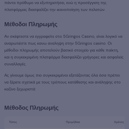
πάντα πρόθυμο να εξυπηρετήσει, ενώ η προσέγγιση της
πλατφόρμας διασφαλίζει την ικανοποίηση των πελατών.
Μέθοδοι Πληρωμής
Αν σκέφτεστε να εγγραφείτε στο 5Gringos Casino, είναι λογικό να
αναρωτιέστε πως κανω αναληψη στην 5Gringos casino. Οι
μέθοδοι πληρωμής αποτελούν βασικό στοιχείο για κάθε παίκτη,
και η συγκεκριμένη πλατφόρμα διασφαλίζει γρήγορες και ασφαλείς
συναλλαγές.
Ας γίνουμε όμως πιο συγκεκριμένοι εξετάζοντας όλα όσα πρέπει
να ξέρετε σχετικά με τους τρόπους κατάθεσης και ανάληψης στο
καζίνο ξεχωριστά:
Μέθοδος Πληρωμής
Τύπος
Προμήθεια
Χρόνος Επ