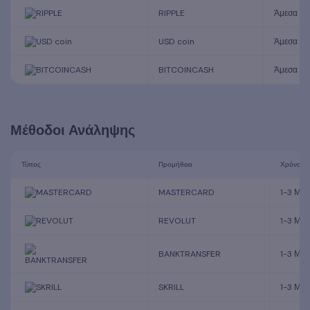
RIPPLE
Άμεσα
USD coin
Άμεσα
BITCOINCASH
Άμεσα
Μέθοδοι Ανάληψης
Τύπος
Προμήθεια
Χρόνος Ε
MASTERCARD
1-3 Μέρ
REVOLUT
1-3 Μέρ
BANKTRANSFER
1-3 Μέρ
SKRILL
1-3 Μέρ