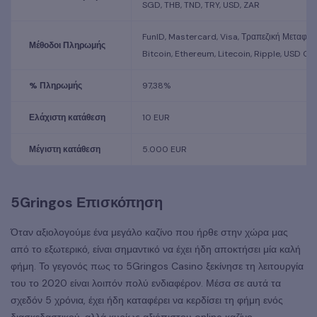
SGD, THB, TND, TRY, USD, ZAR
FunID, Mastercard, Visa, Τραπεζική Μεταφορά,
Μέθοδοι Πληρωμής
Bitcoin, Ethereum, Litecoin, Ripple, USD Co
% Πληρωμής
97,38%
Ελάχιστη κατάθεση
10 EUR
Μέγιστη κατάθεση
5.000 EUR
5Gringos Επισκόπηση
Όταν αξιολογούμε ένα μεγάλο καζίνο που ήρθε στην χώρα μας
από το εξωτερικό, είναι σημαντικό να έχει ήδη αποκτήσει μία καλή
φήμη. Το γεγονός πως το 5Gringos Casino ξεκίνησε τη λειτουργία
του το 2020 είναι λοιπόν πολύ ενδιαφέρον. Μέσα σε αυτά τα
σχεδόν 5 χρόνια, έχει ήδη καταφέρει να κερδίσει τη φήμη ενός