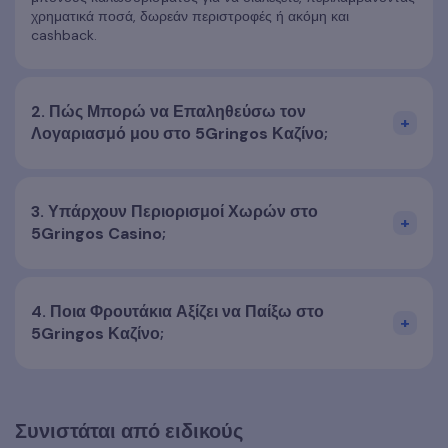
χρηματικά ποσά, δωρεάν περιστροφές ή ακόμη και
cashback.
Πώς Μπορώ να Επαληθεύσω τον
Λογαριασμό μου στο 5Gringos Καζίνο;
Υπάρχουν Περιορισμοί Χωρών στο
5Gringos Casino;
Ποια Φρουτάκια Αξίζει να Παίξω στο
5Gringos Καζίνο;
Συνιστάται από ειδικούς