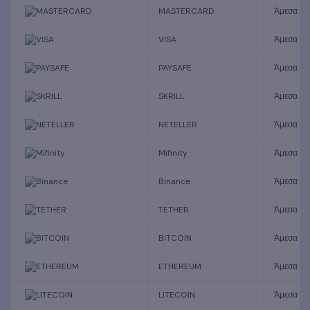
MASTERCARD
Άμεσα
VISA
Άμεσα
PAYSAFE
Άμεσα
SKRILL
Άμεσα
NETELLER
Άμεσα
Mifinity
Άμεσα
Binance
Άμεσα
TETHER
Άμεσα
BITCOIN
Άμεσα
ETHEREUM
Άμεσα
LITECOIN
Άμεσα