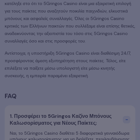
κατέληξε στο ότι το 5Gringos Casino είναι μια εξαιρετική επιλογή
για τους παίκτες που αναζητούν ποικιλία παιχνιδιών, ελκυστικά
μπόνους και ασφαλείς συναλλαγές. Όλες οι 5Gringos Casino
κριτικές των Ελλήνων παικτών που συλλέξαμε είναι επίσης θετικές,
αναδεικνύοντας την αξιοπιστία του τόσο στις 5Gringos Casino
συναλλαγές όσο και στις προσφορές του.
Αντίστοιχα, η υποστήριξη 5Gringos Casino είναι διαθέσιμη 24/7,
προσφέροντας άμεση εξυπηρέτηση στους παίκτες. Τέλος, είτε
επιλέξετε να παίξετε μέσω υπολογιστή είτε μέσω κινητής
συσκευής, η εμπειρία παραμένει εξαιρετική.
FAQ
Προσφέρει το 5Gringos Καζίνο Μπόνους
Καλωσορίσματος για Νέους Παίκτες;
Ναι, το 5Gringos Casino διαθέτει 5 διαφορετικά γενναιόδωρα
μπόνους καλωσορίσματος για να διαλέξετε, περιλαμβάνοντας