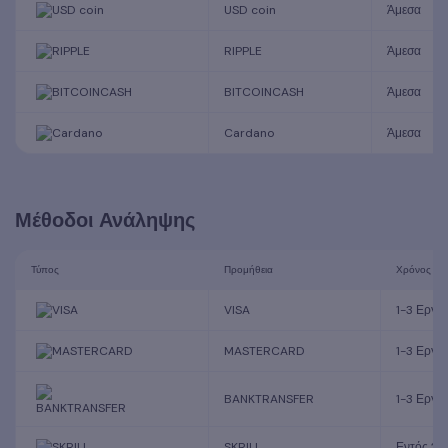
USD coin
Άμεσα
RIPPLE
Άμεσα
BITCOINCASH
Άμεσα
Cardano
Άμεσα
Μέθοδοι Ανάληψης
Τύπος
Προμήθεια
Χρόνος Επ
VISA
1-3 Εργά
MASTERCARD
1-3 Εργά
BANKTRANSFER
1-3 Εργά
SKRILL
Εντός 24