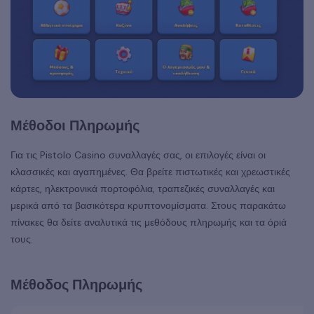
Μέθοδοι Πληρωμής
Για τις Pistolo Casino συναλλαγές σας, οι επιλογές είναι οι
κλασσικές και αγαπημένες. Θα βρείτε πιστωτικές και χρεωστικές
κάρτες, ηλεκτρονικά πορτοφόλια, τραπεζικές συναλλαγές και
μερικά από τα βασικότερα κρυπτονομίσματα. Στους παρακάτω
πίνακες θα δείτε αναλυτικά τις μεθόδους πληρωμής και τα όριά
τους.
Μέθοδος Πληρωμής