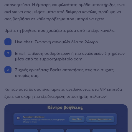
απογοητεύσει. Η έμπειρη και φιλικότατη ομάδα υποστήριξης είναι
εκεί για να σας μιλήσει μέσα από διάφορα κανάλια, πρόθυμη να
σας βοηθήσει σε κάθε πρόβλημα που μπορεί να έχετε.
Βρείτε τη βοήθεια που χρειάζεστε μέσα από τα εξής κανάλια:
Live chat: Ζωντανή συνομιλία όλο το 24ωρο.
Email: Επίλυση σοβαρότερων ή πιο αναλυτικών ζητημάτων
μέσα από το
support@pistolo.com
Συχνές ερωτήσεις: Βρείτε απαντήσεις στις πιο συχνές
απορίες σας.
Και εάν αυτά δε σας είναι αρκετά, ανεβαίνοντας στα VIP επίπεδα
έχετε και ακόμη πιο εξειδικευμένη υποστήριξη πελατών!