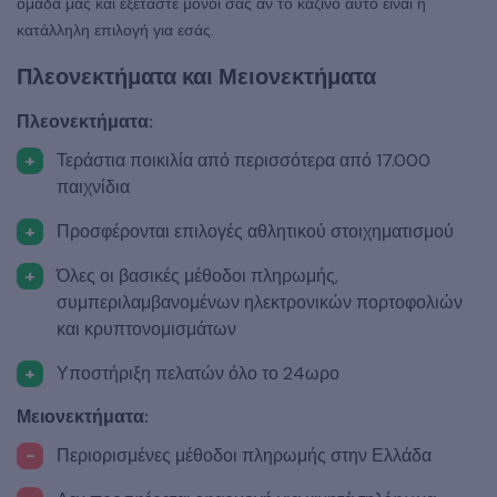
ομάδα μας και εξετάστε μόνοι σας αν το καζίνο αυτό είναι η
κατάλληλη επιλογή για εσάς.
Πλεονεκτήματα και Μειονεκτήματα
Πλεονεκτήματα:
Τεράστια ποικιλία από περισσότερα από 17.000
παιχνίδια
Προσφέρονται επιλογές αθλητικού στοιχηματισμού
Όλες οι βασικές μέθοδοι πληρωμής,
συμπεριλαμβανομένων ηλεκτρονικών πορτοφολιών
και κρυπτονομισμάτων
Υποστήριξη πελατών όλο το 24ωρο
Μειονεκτήματα:
Περιορισμένες μέθοδοι πληρωμής στην Ελλάδα