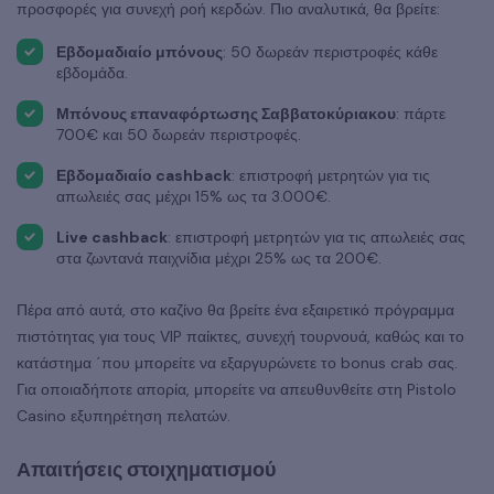
προσφορές για συνεχή ροή κερδών. Πιο αναλυτικά, θα βρείτε:
Εβδομαδιαίο μπόνους
: 50 δωρεάν περιστροφές κάθε
εβδομάδα.
Μπόνους επαναφόρτωσης Σαββατοκύριακου
: πάρτε
700€ και 50 δωρεάν περιστροφές.
Εβδομαδιαίο cashback
: επιστροφή μετρητών για τις
απωλειές σας μέχρι 15% ως τα 3.000€.
Live cashback
: επιστροφή μετρητών για τις απωλειές σας
στα ζωντανά παιχνίδια μέχρι 25% ως τα 200€.
Πέρα από αυτά, στο καζίνο θα βρείτε ένα εξαιρετικό πρόγραμμα
πιστότητας για τους VIP παίκτες, συνεχή τουρνουά, καθώς και το
κατάστημα ΄που μπορείτε να εξαργυρώνετε το bonus crab σας.
Για οποιαδήποτε απορία, μπορείτε να απευθυνθείτε στη Pistolo
Casino εξυπηρέτηση πελατών.
Απαιτήσεις στοιχηματισμού