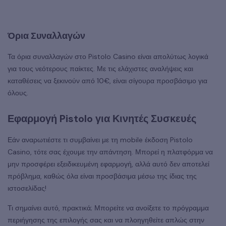
Όρια Συναλλαγών
Τα όρια συναλλαγών στο Pistolo Casino είναι απολύτως λογικά
για τους νεότερους παίκτες. Με τις ελάχιστες αναλήψεις και
καταθέσεις να ξεκινούν από 10€, είναι σίγουρα προσβάσιμο για
όλους.
Εφαρμογή Pistolo για Κινητές Συσκευές
Εάν αναρωτιέστε τι συμβαίνει με τη mobile έκδοση Pistolo
Casino, τότε σας έχουμε την απάντηση. Μπορεί η πλατφόρμα να
μην προσφέρει εξειδικευμένη εφαρμογή, αλλά αυτό δεν αποτελεί
πρόβλημα, καθώς όλα είναι προσβάσιμα μέσω της ίδιας της
ιστοσελίδας!
Τι σημαίνει αυτό, πρακτικά; Μπορείτε να ανοίξετε το πρόγραμμα
περιήγησης της επιλογής σας και να πλοηγηθείτε απλώς στην