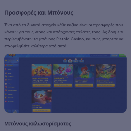
Προσφορές και Μπόνους
Ένα από τα δυνατά στοιχεία κάθε καζίνο είναι οι προσφορές που
κάνουν για τους νέους και υπάρχοντες πελάτες τους. Ας δούμε τι
περιλαμβάνουν τα μπόνους Pistolo Casino, και πως μπορείτε να
επωφεληθείτε καλύτερα από αυτά.
Μπόνους καλωσορίσματος