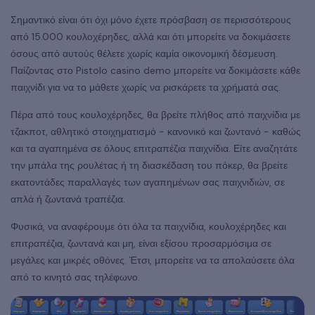
Σημαντικό είναι ότι όχι μόνο έχετε πρόσβαση σε περισσότερους
από 15.000 κουλοχέρηδες, αλλά και ότι μπορείτε να δοκιμάσετε
όσους από αυτούς θέλετε χωρίς καμία οικονομική δέσμευση.
Παίζοντας στο Pistolo casino demo μπορείτε να δοκιμάσετε κάθε
παιχνίδι για να το μάθετε χωρίς να ρισκάρετε τα χρήματά σας.
Πέρα από τους κουλοχέρηδες, θα βρείτε πλήθος από παιχνίδια με
τζακποτ, αθλητικό στοιχηματισμό - κανονικό και ζωντανό - καθώς
και τα αγαπημένα σε όλους επιτραπέζια παιχνίδια. Είτε αναζητάτε
την μπάλα της ρουλέτας ή τη διασκέδαση του πόκερ, θα βρείτε
εκατοντάδες παραλλαγές των αγαπημένων σας παιχνιδιών, σε
απλά ή ζωντανά τραπέζια.
Φυσικά, να αναφέρουμε ότι όλα τα παιχνίδια, κουλοχέρηδες και
επιτραπέζια, ζωντανά και μη, είναι εξίσου προσαρμόσιμα σε
μεγάλες και μικρές οθόνες. Έτσι, μπορείτε να τα απολαύσετε όλα
από το κινητό σας τηλέφωνο.