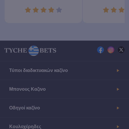
rating
rating
4.2
4.7
facebook
instagr
tw
Τύποι διαδικτυακών καζίνο
Μπονους Καζινο
Οδηγοί καζίνο
Κουλοχέρηδες