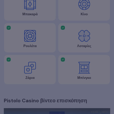
Μπακαρά
Κίνο
Ρουλέτα
Λοταρίες
Ζάρια
Μπίνγκο
Pistolo Casino βίντεο επισκόπηση