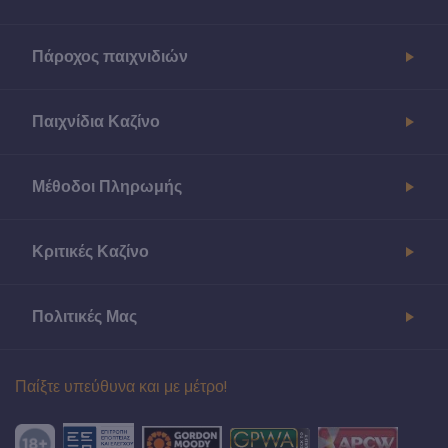
Πάροχος παιχνιδιών
Παιχνίδια Καζίνο
Μέθοδοι Πληρωμής
Κριτικές Καζίνο
Πολιτικές Μας
Παίξτε υπεύθυνα και με μέτρο!