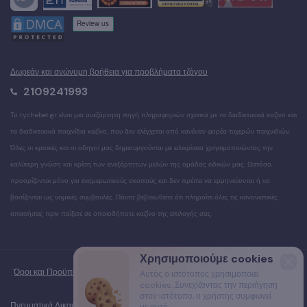
Δωρεάν και ανώνυμη βοήθεια για προβλήματα τζόγου
2109241993
Το tychebet.gr είναι μια ανεξάρτητη πηγή πληροφοριών σχετικά με τα διαδικτυακά καζίνο και
τα διαδικτυακά παιχνίδια καζίνο, που δεν ελέγχεται από κανέναν φορέα τυχερών παιχνιδιών.
Όλες οι κριτικές και οι οδηγοί μας δημιουργούνται με ειλικρίνεια χρησιμοποιώντας την
καλύτερη γνώση και κρίση των ανεξάρτητων μελών της ομάδας ειδικών μας. Ωστόσο,
προορίζονται μόνο για ενημερωτικούς σκοπούς και δεν πρέπει να ερμηνεύονται ή να
βασίζονται ως νομικές συμβουλές. Πάντα βεβαιωθείτε ότι πληροίτε όλες τις κανονιστικές
απαιτήσεις πριν παίξετε σε οποιοδήποτε καζίνο της επιλογής σας.
Χρησιμοποιούμε cookies
Clos
Όροι και Προϋποθέσεις
|
Πολιτική Απορρήτου
Αυτός ο ιστότοπος χρησιμοποιεί
moda
cookies. Συνεχίζοντας την περιήγηση
στον ιστότοπο, ο χρήστης συμφωνεί
Πνευματικά Δικαιώματα © 2026 tychebet.gr | Με επιφύλαξη παντός