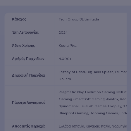
Κάτοχος
Tech Group BL Limitada
Έτη Λειτουργίας
2024
Άδεια Χρήσης
Κόστα Ρίκα
Αριθμός Παιχνιδιών
4,000+
Legacy of Dead, Big Bass Splash, Le Pharao
Δημοφιλή Παιχνίδια
Dollars
Pragmatic Play, Evolution Gaming, NetEnt, 
Gaming, SmartSoft Gaming, Aviatrix, Red T
Πάροχοι Λογισμικού
Spinomenal, TrueLab Games, Evoplay, 3 Oa
Blueprint Gaming, Booming Games, Endorp
Αποδεκτές Περιοχές
Ελλάδα, Ισπανία, Καναδάς, Ιταλία, Νορβηγία, Π