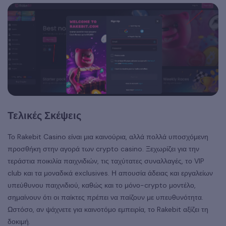
Τελικές Σκέψεις
Το Rakebit Casino είναι μια καινούρια, αλλά πολλά υποσχόμενη
προσθήκη στην αγορά των crypto casino. Ξεχωρίζει για την
τεράστια ποικιλία παιχνιδιών, τις ταχύτατες συναλλαγές, το VIP
club και τα μοναδικά exclusives. Η απουσία άδειας και εργαλείων
υπεύθυνου παιχνιδιού, καθώς και το μόνο-crypto μοντέλο,
σημαίνουν ότι οι παίκτες πρέπει να παίζουν με υπευθυνότητα.
Ωστόσο, αν ψάχνετε για καινοτόμο εμπειρία, το Rakebit αξίζει τη
δοκιμή.