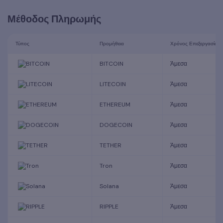
Μέθοδος Πληρωμής
Τύπος
Προμήθεια
Χρόνος Επεξεργασίας
BITCOIN
Άμεσα
LITECOIN
Άμεσα
ETHEREUM
Άμεσα
DOGECOIN
Άμεσα
TETHER
Άμεσα
Tron
Άμεσα
Solana
Άμεσα
RIPPLE
Άμεσα