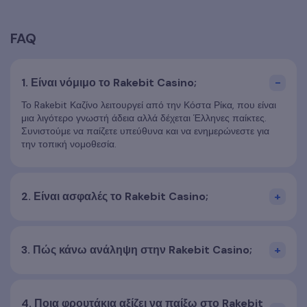
FAQ
Είναι νόμιμο το Rakebit Casino;
Το Rakebit Καζίνο λειτουργεί από την Κόστα Ρίκα, που είναι
μια λιγότερο γνωστή άδεια αλλά δέχεται Έλληνες παίκτες.
Συνιστούμε να παίζετε υπεύθυνα και να ενημερώνεστε για
την τοπική νομοθεσία.
Είναι ασφαλές το Rakebit Casino;
Πώς κάνω ανάληψη στην Rakebit Casino;
Ποια φρουτάκια αξίζει να παίξω στο Rakebit