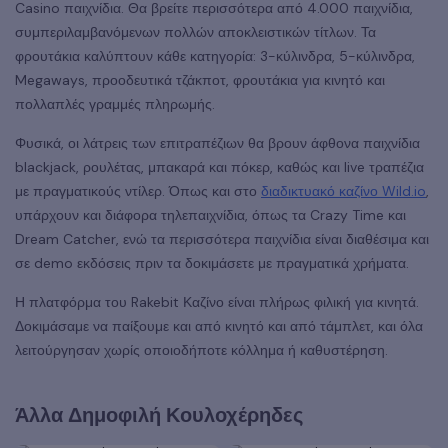
Casino παιχνίδια. Θα βρείτε περισσότερα από 4.000 παιχνίδια,
συμπεριλαμβανόμενων πολλών αποκλειστικών τίτλων. Τα
φρουτάκια καλύπτουν κάθε κατηγορία: 3-κύλινδρα, 5-κύλινδρα,
Megaways, προοδευτικά τζάκποτ, φρουτάκια για κινητό και
πολλαπλές γραμμές πληρωμής.
Φυσικά, οι λάτρεις των επιτραπέζιων θα βρουν άφθονα παιχνίδια
blackjack, ρουλέτας, μπακαρά και πόκερ, καθώς και live τραπέζια
με πραγματικούς ντίλερ. Όπως και στο
διαδικτυακό καζίνο Wild.io
,
υπάρχουν και διάφορα τηλεπαιχνίδια, όπως τα Crazy Time και
Dream Catcher, ενώ τα περισσότερα παιχνίδια είναι διαθέσιμα και
σε demo εκδόσεις πριν τα δοκιμάσετε με πραγματικά χρήματα.
Η πλατφόρμα του Rakebit Καζίνο είναι πλήρως φιλική για κινητά.
Δοκιμάσαμε να παίξουμε και από κινητό και από τάμπλετ, και όλα
λειτούργησαν χωρίς οποιοδήποτε κόλλημα ή καθυστέρηση.
Άλλα Δημοφιλή Κουλοχέρηδες