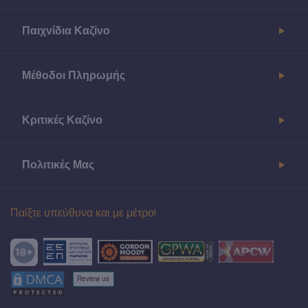
Παιχνίδια Καζίνο
Μέθοδοι Πληρωμής
Κριτικές Καζίνο
Πολιτικές Μας
Παίξτε υπεύθυνα και με μέτρο!