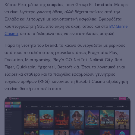
Κόστα Ρίκα, μέσω της εταιρείας Tech Group BL Limitada. Μπορεί
να είναι λιγότερο γνωστή άδεια, αλλά δέχεται παίκτες από την
Ελλάδα και λειτουργεί με ικανοποιητική ασφάλεια. Εφαρμόζεται
κρυπτογράφηση SSL από άκρη σε άκρη, όπως και στο
BC.Game
Casino
, ώστε τα δεδομένα σας να είναι απολύτως ασφαλή.
Παρά τη νεότητα του brand, το καζίνο συνεργάζεται με μερικούς
από τους πιο αξιόπιστους providers, όπως Pragmatic Play,
Evolution, Microgaming, Play’n GO, NetEnt, Nolimit City, Red
Tiger, Quickspin, Yggdrasil, Betsoft κ.ά. Έτσι, το λογισμικό είναι
εξαιρετικά σταθερό και τα παιχνίδια εφαρμόζουν γεννήτριες
τυχαίων αριθμών (RNG), κάνοντας τη Rakebit Casino αξιολόγηση
να είναι θετική στο πεδίο αυτό.