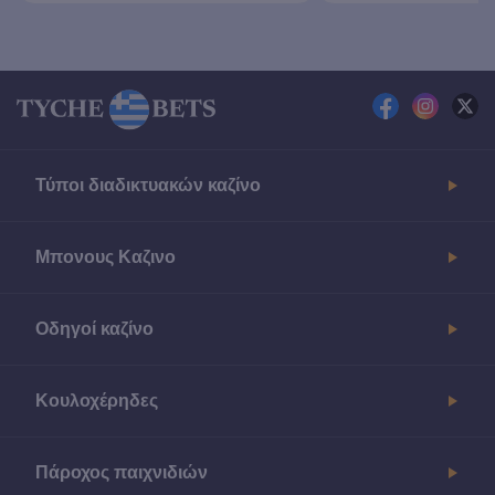
facebook
instagr
tw
Τύποι διαδικτυακών καζίνο
Μπονους Καζινο
Οδηγοί καζίνο
Κουλοχέρηδες
Πάροχος παιχνιδιών