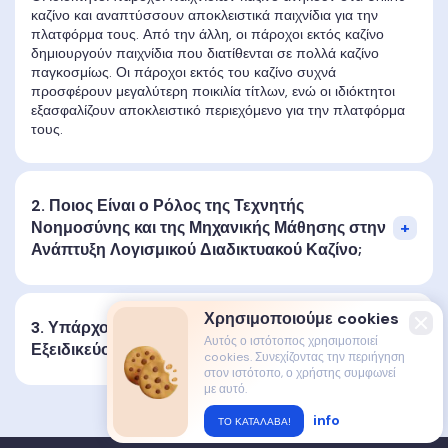
καζίνο και αναπτύσσουν αποκλειστικά παιχνίδια για την
πλατφόρμα τους. Από την άλλη, οι πάροχοι εκτός καζίνο
δημιουργούν παιχνίδια που διατίθενται σε πολλά καζίνο
παγκοσμίως. Οι πάροχοι εκτός του καζίνο συχνά
προσφέρουν μεγαλύτερη ποικιλία τίτλων, ενώ οι ιδιόκτητοι
εξασφαλίζουν αποκλειστικό περιεχόμενο για την πλατφόρμα
τους.
Ποιος Είναι ο Ρόλος της Τεχνητής
Νοημοσύνης και της Μηχανικής Μάθησης στην
Ανάπτυξη Λογισμικού Διαδικτυακού Καζίνο;
Χρησιμοποιούμε cookies
Υπάρχουν Πάροχοι Λογισμικού που
Clos
Αυτός ο ιστότοπος χρησιμοποιεί
moda
Εξειδικεύονται σε Μία Κατηγορία Παιχνιδιών;
cookies. Συνεχίζοντας την περιήγηση
στον ιστότοπο, ο χρήστης συμφωνεί
με αυτό.
info
ΤΟ ΚΑΤΆΛΑΒΑ!