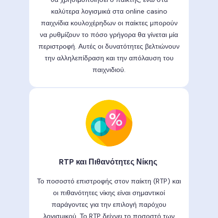
καλύτερα λογισμικά στα online casino
παιχνίδια κουλοχέρηδων οι παίκτες μπορούν
να ρυθμίζουν το πόσο γρήγορα θα γίνεται μία
περιστροφή. Αυτές οι δυνατότητες βελτιώνουν
την αλληλεπίδραση και την απόλαυση του
παιχνιδιού.
RTP και Πιθανότητες Νίκης
Το ποσοστό επιστροφής στον παίκτη (RTP) και
οι πιθανότητες νίκης είναι σημαντικοί
παράγοντες για την επιλογή παρόχου
λογισμικού. Το RTP δείχνει το ποσοστό των