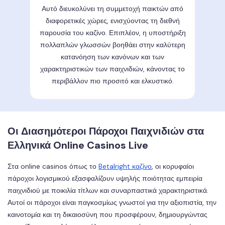
Αυτό διευκολύνει τη συμμετοχή παικτών από
διαφορετικές χώρες, ενισχύοντας τη διεθνή
παρουσία του καζίνο. Επιπλέον, η υποστήριξη
πολλαπλών γλωσσών βοηθάει στην καλύτερη
κατανόηση των κανόνων και των
χαρακτηριστικών των παιχνιδιών, κάνοντας το
περιβάλλον πιο προσιτό και ελκυστικό.
Οι Διασημότεροι Πάροχοι Παιχνιδιών στα
Ελληνικά Online Casinos Live
Στα online casinos όπως το
Betalright καζίνο
, οι κορυφαίοι
πάροχοι λογισμικού εξασφαλίζουν υψηλής ποιότητας εμπειρία
παιχνιδιού με ποικιλία τίτλων και συναρπαστικά χαρακτηριστικά.
Αυτοί οι πάροχοι είναι παγκοσμίως γνωστοί για την αξιοπιστία, την
καινοτομία και τη δικαιοσύνη που προσφέρουν, δημιουργώντας