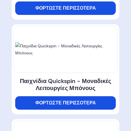
στα Διαδικτυακά Καζίνο
ΦΟΡΤΩΣΤΕ ΠΕΡΙΣΣΟΤΕΡΑ
Παιχνίδια Quickspin - Μοναδικές
Λειτουργίες Μπόνους
ΦΟΡΤΩΣΤΕ ΠΕΡΙΣΣΟΤΕΡΑ