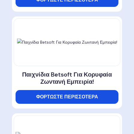
Παιχνίδια Betsoft Για Κορυφαία
Ζωντανή Εμπειρία!
ΦΟΡΤΩΣΤΕ ΠΕΡΙΣΣΟΤΕΡΑ