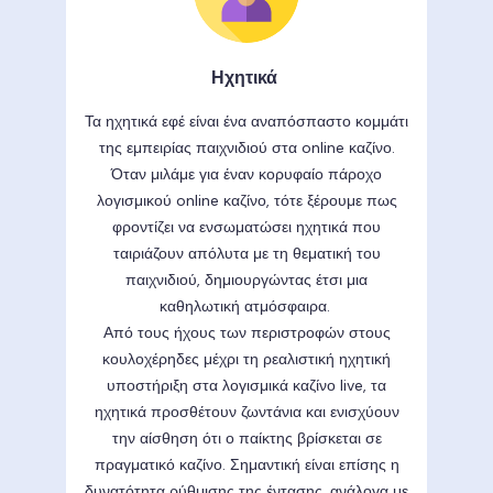
Ηχητικά
Τα ηχητικά εφέ είναι ένα αναπόσπαστο κομμάτι
της εμπειρίας παιχνιδιού στα online καζίνο.
Όταν μιλάμε για έναν κορυφαίο πάροχο
λογισμικού online καζίνο, τότε ξέρουμε πως
φροντίζει να ενσωματώσει ηχητικά που
ταιριάζουν απόλυτα με τη θεματική του
παιχνιδιού, δημιουργώντας έτσι μια
καθηλωτική ατμόσφαιρα.
Από τους ήχους των περιστροφών στους
κουλοχέρηδες μέχρι τη ρεαλιστική ηχητική
υποστήριξη στα λογισμικά καζίνο live, τα
ηχητικά προσθέτουν ζωντάνια και ενισχύουν
την αίσθηση ότι ο παίκτης βρίσκεται σε
πραγματικό καζίνο. Σημαντική είναι επίσης η
δυνατότητα ρύθμισης της έντασης, ανάλογα με