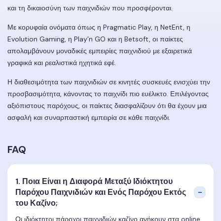
και τη δικαιοσύνη των παιχνιδιών που προσφέρονται.
Με κορυφαία ονόματα όπως η Pragmatic Play, η NetEnt, η
Evolution Gaming, η Play’n GO και η Betsoft, οι παίκτες
απολαμβάνουν μοναδικές εμπειρίες παιχνιδιού με εξαιρετικά
γραφικά και ρεαλιστικά ηχητικά εφέ.
Η διαθεσιμότητα των παιχνιδιών σε κινητές συσκευές ενισχύει την
προσβασιμότητα, κάνοντας το παιχνίδι πιο ευέλικτο. Επιλέγοντας
αξιόπιστους παρόχους, οι παίκτες διασφαλίζουν ότι θα έχουν μια
ασφαλή και συναρπαστική εμπειρία σε κάθε παιχνίδι.
FAQ
Ποια Είναι η Διαφορά Μεταξύ Ιδιόκτητου
Παρόχου Παιχνιδιών και Ενός Παρόχου Εκτός
του Καζίνο;
Οι ιδιόκτητοι πάροχοι παιχνιδιών καζίνο ανήκουν στα online