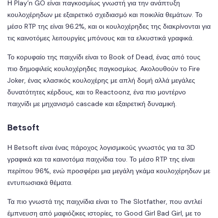
Η Play’n GO είναι παγκοσμίως γνωστή για την ανάπτυξη
κουλοχέρηδων με εξαιρετικό σχεδιασμό και ποικιλία θεμάτων. Το
μέσο RTP της είναι 96.2%, και οι κουλοχέρηδες της διακρίνονται για
τις καινοτόμες λειτουργίες μπόνους και τα ελκυστικά γραφικά.
Το κορυφαίο της παιχνίδι είναι το Book of Dead, ένας από τους
πιο δημοφιλείς κουλοχέρηδες παγκοσμίως. Ακολουθούν το Fire
Joker, ένας κλασικός κουλοχέρης με απλή δομή αλλά μεγάλες
δυνατότητες κέρδους, και το Reactoonz, ένα πιο μοντέρνο
παιχνίδι με μηχανισμό cascade και εξαιρετική δυναμική.
Betsoft
Η Betsoft είναι ένας πάροχος λογισμικούς γνωστός για τα 3D
γραφικά και τα καινοτόμα παιχνίδια του. Το μέσο RTP της είναι
περίπου 96%, ενώ προσφέρει μια μεγάλη γκάμα κουλοχέρηδων με
εντυπωσιακά θέματα.
Τα πιο γνωστά της παιχνίδια είναι το The Slotfather, που αντλεί
έμπνευση από μαφιόζικες ιστορίες, το Good Girl Bad Girl, με το