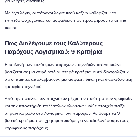
για κινητές συσκευές.
Με λίγα λόγια, οι πάροχοι λογισμικού καζίνο καθορίζουν το
επίπεδο ψυχαγωγίας και ασφάλειας που προσφέρουν τα online
casino.
Πως Διαλέγουμε τους Καλύτερους
Παρόχους Λογισμικού: 9 Κριτήρια
Η επιλογή των καλύτερων παρόχων παιχνιδιών online καζίνο
βασίζεται σε μια σειρά από αυστηρά κριτήρια. Αυτά διασφαλίζουν
ότι οι παίκτες απολαμβάνουν μια ασφαλή, δίκαιη και διασκεδαστική
εμπειρία παιχνιδιού.
Από την ποικιλία των παιχνιδιών μέχρι την ποιότητα των γραφικών
και την υποστήριξη πολλαπλών γλωσσών, κάθε στοιχείο παίζει
σημαντικό ρόλο στα λογισμικά των παρόχων. Ας δούμε τα 9
βασικά κριτήρια που χρησιμοποιούμε για να αξιολογήσουμε τους
κορυφαίους παρόχους.