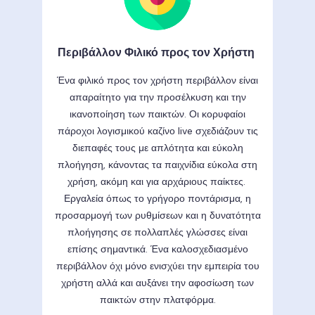
Περιβάλλον Φιλικό προς τον Χρήστη
Ένα φιλικό προς τον χρήστη περιβάλλον είναι
απαραίτητο για την προσέλκυση και την
ικανοποίηση των παικτών. Οι κορυφαίοι
πάροχοι λογισμικού καζίνο live σχεδιάζουν τις
διεπαφές τους με απλότητα και εύκολη
πλοήγηση, κάνοντας τα παιχνίδια εύκολα στη
χρήση, ακόμη και για αρχάριους παίκτες.
Εργαλεία όπως το γρήγορο ποντάρισμα, η
προσαρμογή των ρυθμίσεων και η δυνατότητα
πλοήγησης σε πολλαπλές γλώσσες είναι
επίσης σημαντικά. Ένα καλοσχεδιασμένο
περιβάλλον όχι μόνο ενισχύει την εμπειρία του
χρήστη αλλά και αυξάνει την αφοσίωση των
παικτών στην πλατφόρμα.