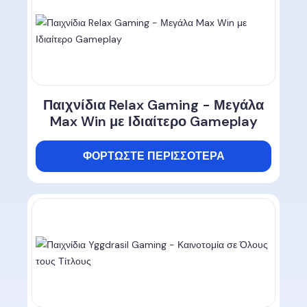
Παιχνίδια Relax Gaming - Μεγάλα
Max Win με Ιδιαίτερο Gameplay
ΦΟΡΤΩΣΤΕ ΠΕΡΙΣΣΟΤΕΡΑ