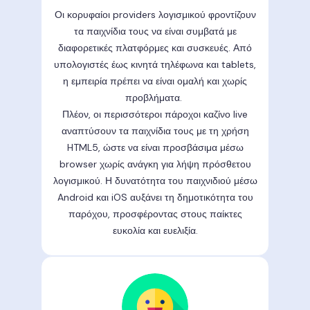
Οι κορυφαίοι providers λογισμικού φροντίζουν
τα παιχνίδια τους να είναι συμβατά με
διαφορετικές πλατφόρμες και συσκευές. Από
υπολογιστές έως κινητά τηλέφωνα και tablets,
η εμπειρία πρέπει να είναι ομαλή και χωρίς
προβλήματα.
Πλέον, οι περισσότεροι πάροχοι καζίνο live
αναπτύσουν τα παιχνίδια τους με τη χρήση
HTML5, ώστε να είναι προσβάσιμα μέσω
browser χωρίς ανάγκη για λήψη πρόσθετου
λογισμικού. Η δυνατότητα του παιχνιδιού μέσω
Android και iOS αυξάνει τη δημοτικότητα του
παρόχου, προσφέροντας στους παίκτες
ευκολία και ευελιξία.