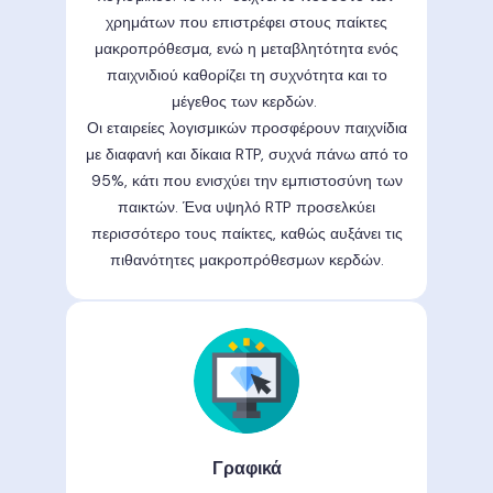
χρημάτων που επιστρέφει στους παίκτες
μακροπρόθεσμα, ενώ η μεταβλητότητα ενός
παιχνιδιού καθορίζει τη συχνότητα και το
μέγεθος των κερδών.
Οι εταιρείες λογισμικών προσφέρουν παιχνίδια
με διαφανή και δίκαια RTP, συχνά πάνω από το
95%, κάτι που ενισχύει την εμπιστοσύνη των
παικτών. Ένα υψηλό RTP προσελκύει
περισσότερο τους παίκτες, καθώς αυξάνει τις
πιθανότητες μακροπρόθεσμων κερδών.
Γραφικά