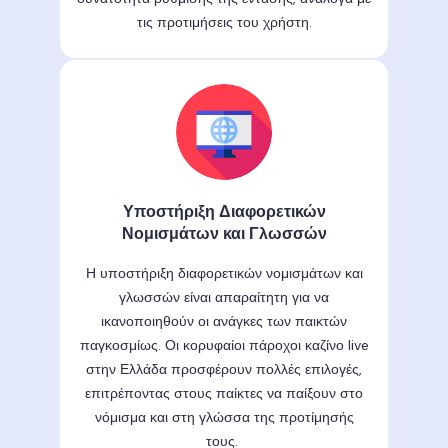
τις προτιμήσεις του χρήστη.
Υποστήριξη Διαφορετικών
Νομισμάτων και Γλωσσών
Η υποστήριξη διαφορετικών νομισμάτων και
γλωσσών είναι απαραίτητη για να
ικανοποιηθούν οι ανάγκες των παικτών
παγκοσμίως. Οι κορυφαίοι πάροχοι καζίνο live
στην Ελλάδα προσφέρουν πολλές επιλογές,
επιτρέποντας στους παίκτες να παίξουν στο
νόμισμα και στη γλώσσα της προτίμησής
τους.