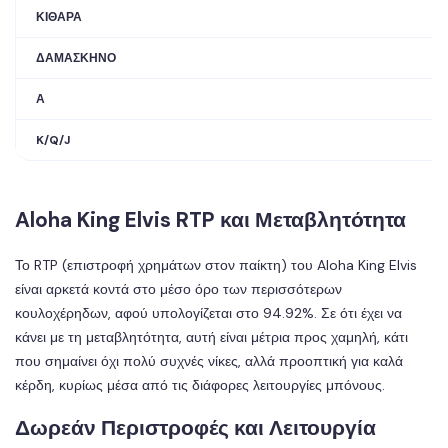
ΚΙΘΑΡΑ
ΔΑΜΑΣΚΗΝΟ
Α
K/Q/J
Aloha King Elvis RTP και Μεταβλητότητα
Το RTP (επιστροφή χρημάτων στον παίκτη) του Aloha King Elvis
είναι αρκετά κοντά στο μέσο όρο των περισσότερων
κουλοχέρηδων, αφού υπολογίζεται στο 94.92%. Σε ότι έχει να
κάνει με τη μεταβλητότητα, αυτή είναι μέτρια προς χαμηλή, κάτι
που σημαίνει όχι πολύ συχνές νίκες, αλλά προοπτική για καλά
κέρδη, κυρίως μέσα από τις διάφορες λειτουργίες μπόνους.
Δωρεάν Περιστροφές και Λειτουργία