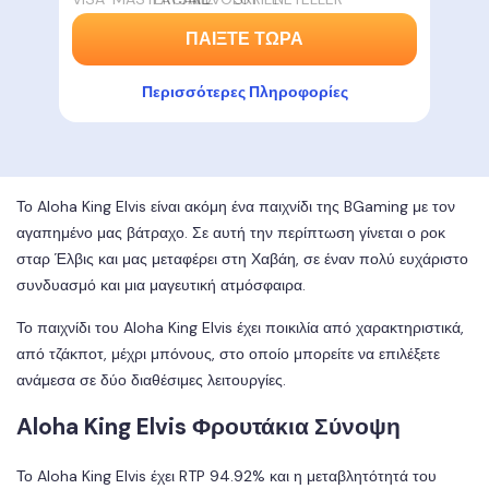
ΠΑΊΞΤΕ ΤΏΡΑ
Περισσότερες Πληροφορίες
Το Aloha King Elvis είναι ακόμη ένα παιχνίδι της BGaming με τον
αγαπημένο μας βάτραχο. Σε αυτή την περίπτωση γίνεται ο ροκ
σταρ Έλβις και μας μεταφέρει στη Χαβάη, σε έναν πολύ ευχάριστο
συνδυασμό και μια μαγευτική ατμόσφαιρα.
Το παιχνίδι του Aloha King Elvis έχει ποικιλία από χαρακτηριστικά,
από τζάκποτ, μέχρι μπόνους, στο οποίο μπορείτε να επιλέξετε
ανάμεσα σε δύο διαθέσιμες λειτουργίες.
Aloha King Elvis Φρουτάκια Σύνοψη
Το Aloha King Elvis έχει RTP 94.92% και η μεταβλητότητά του