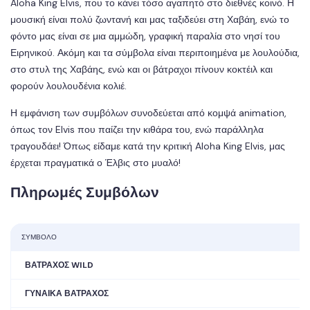
Aloha King Elvis, που το κάνει τόσο αγαπητό στο διεθνές κοινό. Η
μουσική είναι πολύ ζωντανή και μας ταξιδεύει στη Χαβάη, ενώ το
φόντο μας είναι σε μια αμμώδη, γραφική παραλία στο νησί του
Ειρηνικού. Ακόμη και τα σύμβολα είναι περιποιημένα με λουλούδια,
στο στυλ της Χαβάης, ενώ και οι βάτραχοι πίνουν κοκτέιλ και
φορούν λουλουδένια κολιέ.
Η εμφάνιση των συμβόλων συνοδεύεται από κομψά animation,
όπως τον Elvis που παίζει την κιθάρα του, ενώ παράλληλα
τραγουδάει! Όπως είδαμε κατά την κριτική Aloha King Elvis, μας
έρχεται πραγματικά ο Έλβις στο μυαλό!
Πληρωμές Συμβόλων
ΣΥΜΒΟΛΟ
ΒΑΤΡΑΧΟΣ WILD
ΓΥΝΑΙΚΑ ΒΑΤΡΑΧΟΣ