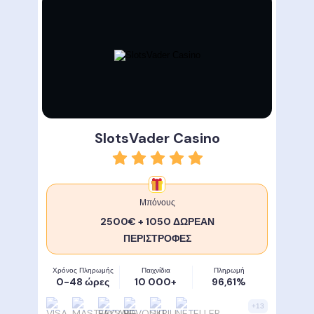
SlotsVader Casino
rating
5
Μπόνους
2500€ + 1050 ΔΩΡΕΆΝ
ΠΕΡΙΣΤΡΟΦΈΣ
Χρόνος Πληρωμής
Παιχνίδια
Πληρωμή
0-48 ώρες
10 000+
96,61%
+
13