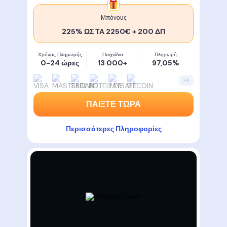
Μπόνους
225% ΩΣ ΤΑ 2250€ + 200 ΔΠ
Χρόνος Πληρωμής
Παιχνίδια
Πληρωμή
0-24 ώρες
13 000+
97,05%
+
6
ΠΑΊΞΤΕ ΤΏΡΑ
Περισσότερες Πληροφορίες