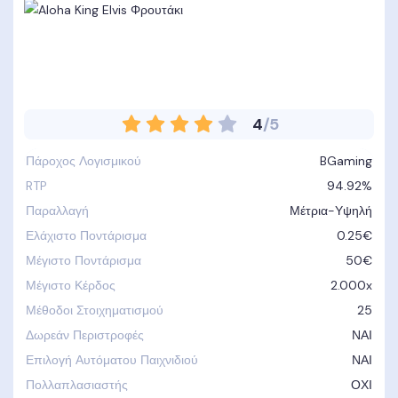
4
/5
rating
4
Πάροχος Λογισμικού
BGaming
RTP
94.92%
Παραλλαγή
Μέτρια-Υψηλή
Ελάχιστο Ποντάρισμα
0.25€
Μέγιστο Ποντάρισμα
50€
Μέγιστο Κέρδος
2.000x
Μέθοδοι Στοιχηματισμού
25
Δωρεάν Περιστροφές
ΝΑΙ
Επιλογή Αυτόματου Παιχνιδιού
ΝΑΙ
Πολλαπλασιαστής
ΟΧΙ