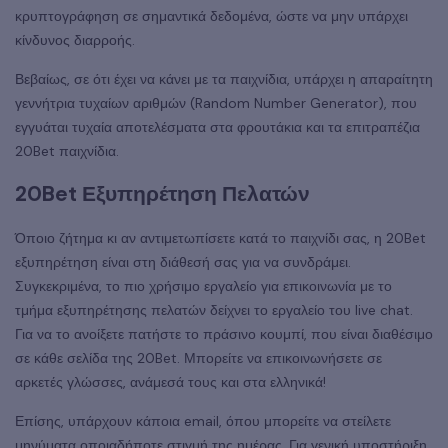
κρυπτογράφηση σε σημαντικά δεδομένα, ώστε να μην υπάρχει
κίνδυνος διαρροής.
Βεβαίως, σε ότι έχει να κάνει με τα παιχνίδια, υπάρχει η απαραίτητη
γεννήτρια τυχαίων αριθμών (Random Number Generator), που
εγγυάται τυχαία αποτελέσματα στα φρουτάκια και τα επιτραπέζια
20Bet παιχνίδια.
20Bet Εξυπηρέτηση Πελατών
Όποιο ζήτημα κι αν αντιμετωπίσετε κατά το παιχνίδι σας, η 20Bet
εξυπηρέτηση είναι στη διάθεσή σας για να συνδράμει.
Συγκεκριμένα, το πιο χρήσιμο εργαλείο για επικοινωνία με το
τμήμα εξυπηρέτησης πελατών δείχνει το εργαλείο του live chat.
Για να το ανοίξετε πατήστε το πράσινο κουμπί, που είναι διαθέσιμο
σε κάθε σελίδα της 20Bet. Μπορείτε να επικοινωνήσετε σε
αρκετές γλώσσες, ανάμεσά τους και στα ελληνικά!
Επίσης, υπάρχουν κάποια email, όπου μπορείτε να στείλετε
μηνύματα οποιαδήποτε στιγμή της ημέρας. Για γενική υποστήριξη