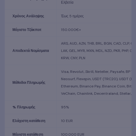
Ελβετία
Χρόνος Ανάληψης
Έως 5 ημέρες
Μέγιστο Τζάκποτ
150.000€+
ARS, AUD, AZN, THB, BRL, BGN, CAD, CLP, COP
Αποδεκτά Νομίσματα
LAK, GEL, MYR, MXN, MDL, NZD, PKR, PHP, GTQ
KRW, CNY, PLN
Visa, Revolut, Skrill, Neteller, Paysafe, BP 
Neosurf, Flexepin, USDT (TRC20), USDT (ER
Μέθοδοι Πληρωμής
Ethereum, Binance Pay, Binance Coin, Bitcoi
VeChain, Chainlink, Decentraland, Stellar, 
% Πληρωμής
95%
Ελάχιστη κατάθεση
10 EUR
Μέγιστη κατάθεση
100.000 EUR