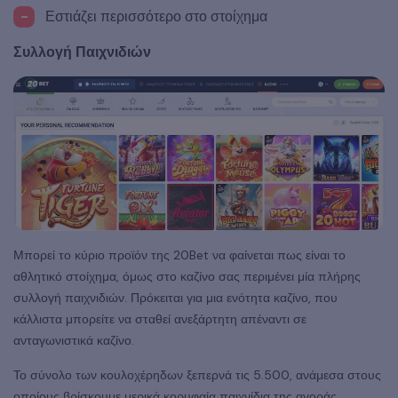
Εστιάζει περισσότερο στο στοίχημα
Συλλογή Παιχνιδιών
Μπορεί το κύριο προϊόν της 20Bet να φαίνεται πως είναι το
αθλητικό στοίχημα, όμως στο καζίνο σας περιμένει μία πλήρης
συλλογή παιχνιδιών. Πρόκειται για μια ενότητα καζίνο, που
κάλλιστα μπορείτε να σταθεί ανεξάρτητη απέναντι σε
ανταγωνιστικά καζίνο.
Το σύνολο των κουλοχέρηδων ξεπερνά τις 5.500, ανάμεσα στους
οποίους βρίσκουμε μερικά κορυφαία παιχνίδια της αγοράς.