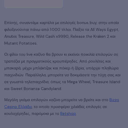
Επίσης, συναντάμε καρτέλα με επιλογές bonus buy, στην οποία
φιλοξενούνται πάνω από 1.000 τίτλοι. Παίξτε τα All Ways Egypt,
Anubis Treasure, Wild Cash x9990, Release the Kraken 2 και
Mutant Potatoes.
Οι φίλοι του live καζίνο θα βρουν κι εκείνοι ποικιλία επιλογών σε
τραπέζια με πραγματικούς κρουπιέρηδες. Από ρουλέτες και
μπακαρά, μέχρι μπλάκτζακ και πόκερ ή ζάρια, υπάρχει πληθώρα
παιχνιδιών. Παράλληλα, μπορείτε να δοκιμάσετε την τύχη σας και
σε γνωστά τηλεπαιχνίδια, όπως τα Mega Wheel, Treasure Island
και Sweet Bonanza Candyland.
Μεγάλη γκάμα επιλογών καζίνο μπορείτε να βρείτε και στο
Bizzo
Casino Ελλάδα
, το οποίο προσφέρει χιλιάδες επιλογές σε
κουλοχέρηδες, παρόμοια με το
Betshop
.