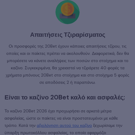
Απαιτήσεις Τζιραρίσματος
Οι προσφορές της 20Bet έχουν κάποιες απαιτήσεις τζίρου, τις
οποίες και οι παίκτες πρέπει να ακολουθούν. Διαφορετικά, δεν θα
μπορέσετε να κάνετε αναλήψεις των ποσών στο στοίχημα και το
καζίνο. Συγκεκριμένα, θα χρειαστεί να τζιράρετε 40 φορές τα
χρήματα μπόνους 20Bet στο στοίχημα και στο στοίχημα 5 φορές
σε αποδόσεις 2 ή παραπάνω.
Είναι το καζίνο 20Bet καλό και ασφαλές;
Το καζίνο 20Bet 2026 έχει προχωρήσει σε αρκετά μέτρα
ασφαλείας, ώστε οι παίκτες να είναι προστατευμένοι με κάθε
τρόπο. Κατά την
αξιολόγηση αυτού του καζίνο
ξεχωρίσαμε την
ύπαρξη πρωτοκόλλου ασφαλείας, το οποίο εφαρμόζει