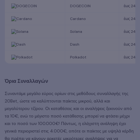
DOGECOIN
έως 24 ώ
Cardano
έως 24 ώ
Solana
έως 24 ώ
Dash
έως 24 ώ
Polkadot
έως 24 ώ
Όρια Συναλλαγών
Συναντάμε μεγάλο εύρος ορίων στις μεθόδους συναλλαγής της
20Bet, ώστε να καλύπτονται παίκτες μικρού, αλλά και
μεγαλύτερου τζίρου. Οι καταθέσεις και οι αναλήψεις ξεκινούν από
τα 10€, ενώ το μέγιστο ποσό κατάθεσης μπορεί να φτάσει μέχρι
και το ποσό των 100.000€! Πάντως, η ελάχιστη ανάληψη έχει
γενικά περιοριστεί στις 4.000€, οπότε οι παίκτες με υψηλά κέρδη
θα πρέπει να κάνουν αρκετές μικρότερες αναλήψεις για να