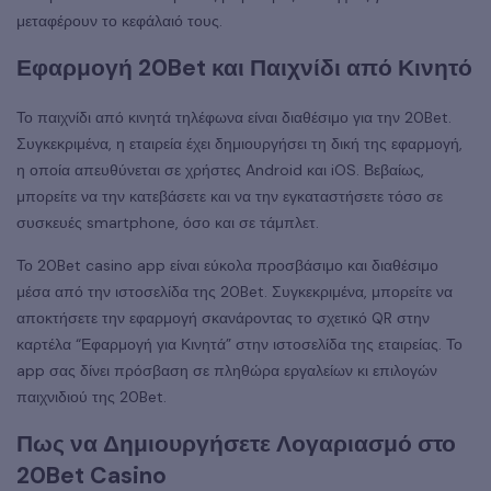
μεταφέρουν το κεφάλαιό τους.
Εφαρμογή 20Bet και Παιχνίδι από Κινητό
Το παιχνίδι από κινητά τηλέφωνα είναι διαθέσιμο για την 20Bet.
Συγκεκριμένα, η εταιρεία έχει δημιουργήσει τη δική της εφαρμογή,
η οποία απευθύνεται σε χρήστες Android και iOS. Βεβαίως,
μπορείτε να την κατεβάσετε και να την εγκαταστήσετε τόσο σε
συσκευές smartphone, όσο και σε τάμπλετ.
Το 20Bet casino app είναι εύκολα προσβάσιμο και διαθέσιμο
μέσα από την ιστοσελίδα της 20Bet. Συγκεκριμένα, μπορείτε να
αποκτήσετε την εφαρμογή σκανάροντας το σχετικό QR στην
καρτέλα “Εφαρμογή για Κινητά” στην ιστοσελίδα της εταιρείας. Το
app σας δίνει πρόσβαση σε πληθώρα εργαλείων κι επιλογών
παιχνιδιού της 20Bet.
Πως να Δημιουργήσετε Λογαριασμό στο
20Bet Casino