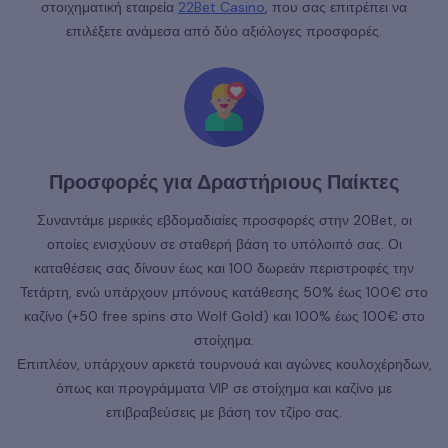
στοιχηματική εταιρεία
22Bet Casino
, που σας επιτρέπει να
επιλέξετε ανάμεσα από δύο αξιόλογες προσφορές.
Προσφορές για Δραστήριους Παίκτες
Συναντάμε μερικές εβδομαδιαίες προσφορές στην 20Bet, οι
οποίες ενισχύουν σε σταθερή βάση το υπόλοιπό σας. Οι
καταθέσεις σας δίνουν έως και 100 δωρεάν περιστροφές την
Τετάρτη, ενώ υπάρχουν μπόνους κατάθεσης 50% έως 100€ στο
καζίνο (+50 free spins στο Wolf Gold) και 100% έως 100€ στο
στοίχημα.
Επιπλέον, υπάρχουν αρκετά τουρνουά και αγώνες κουλοχέρηδων,
όπως και προγράμματα VIP σε στοίχημα και καζίνο με
επιβραβεύσεις με βάση τον τζίρο σας.