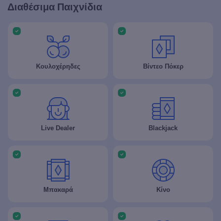
Διαθέσιμα Παιχνίδια
Κουλοχέρηδες
Βίντεο Πόκερ
Live Dealer
Blackjack
Μπακαρά
Κίνο