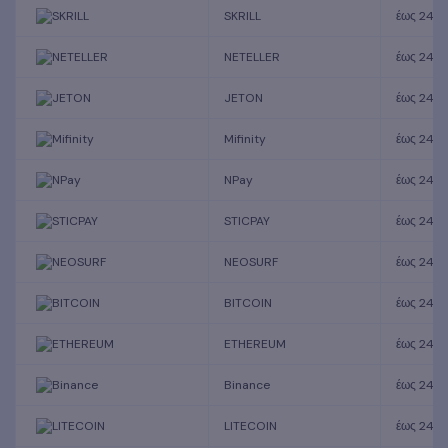
SKRILL
έως 24 ώ
NETELLER
έως 24 ώ
JETON
έως 24 ώ
Mifinity
έως 24 ώ
NPay
έως 24 ώ
STICPAY
έως 24 ώ
NEOSURF
έως 24 ώ
BITCOIN
έως 24 ώ
ETHEREUM
έως 24 ώ
Binance
έως 24 ώ
LITECOIN
έως 24 ώ