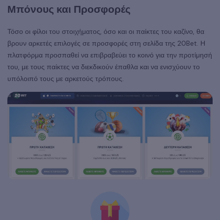
Μπόνους και Προσφορές
Τόσο οι φίλοι του στοιχήματος, όσο και οι παίκτες του καζίνο, θα
βρουν αρκετές επιλογές σε προσφορές στη σελίδα της 20Bet. Η
πλατφόρμα προσπαθεί να επιβραβεύει το κοινό για την προτίμησή
του, με τους παίκτες να διεκδικούν έπαθλα και να ενισχύουν το
υπόλοιπό τους με αρκετούς τρόπους.