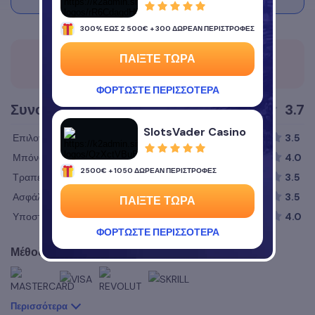
rating
5.0
300% ΈΩΣ 2 500€ + 300 ΔΩΡΕΆΝ ΠΕΡΙΣΤΡΟΦΈΣ
ΠΑΊΞΤΕ ΤΏΡΑ
Δεν Διατίθεται στη Χώρα σας
ΦΟΡΤΩΣΤΕ ΠΕΡΙΣΣΟΤΕΡΑ
Συνολική Βαθμολογία
3.7
rating
3.7
SlotsVader Casino
Επιλογή Παιχνιδιού
3.5
rating
Μπόνους και Προσφορές
4.0
5.0
2500€ + 1050 ΔΩΡΕΆΝ ΠΕΡΙΣΤΡΟΦΈΣ
Τραπεζικές Μέθοδοι
3.5
Ασφάλεια και Εμπιστοσύνη
3.5
ΠΑΊΞΤΕ ΤΏΡΑ
Υποστήριξη Πελατών
4.0
ΦΟΡΤΩΣΤΕ ΠΕΡΙΣΣΟΤΕΡΑ
Μέθοδοι Πληρωμής
Περισσότερα