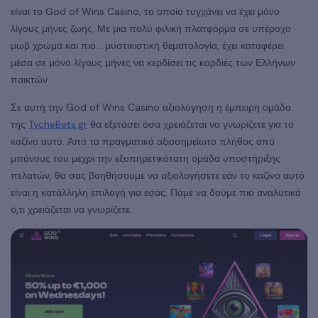
είναι το God of Wins Casino, το οποίο τυγχάνει να έχει μόνο
λίγους μήνες ζωής. Με μια πολύ φιλική πλατφόρμα σε υπέροχο
μωβ χρώμα και πιο… μυστικιστική θεματολογία, έχει καταφέρει
μέσα σε μόνο λίγους μήνες να κερδίσει τις καρδιές των Ελλήνων
παικτών.
Σε αυτή την God of Wins Casino αξιολόγηση η έμπειρη ομάδα
της
TycheBets.gr
θα εξετάσει όσα χρειάζεται να γνωρίζετε για το
καζίνο αυτό. Από το πραγματικά αξιοσημείωτο πλήθος από
μπόνους του μέχρι την εξυπηρετικότατη ομάδα υποστήριξης
πελατών, θα σας βοηθήσουμε να αξιολογήσετε εάν το καζίνο αυτό
είναι η κατάλληλη επιλογή για εσάς. Πάμε να δούμε πιο αναλυτικά
ό,τι χρειάζεται να γνωρίζετε.