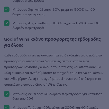
δωρεάν περιστροφές.
Μπόνους 3ης κατάθεσης: 80% μέχρι τα 800€ και 50
δωρεάν περιστροφές.
Μπόνους 4ης κατάθεσης: 100% μέχρι τα 1.500€ και 100
δωρεάν περιστροφές.
God of Wins καζίνο προσφορές της εβδομάδας
για όλους
Κάθε εβδομάδα έχετε τη δυνατότητα να διεκδικείτε μια σειρά από
προσφορές οι οποίες είναι διαθέσιμες στην ενότητα των
προσφορών. Ισχύουν για όλους τους παίκτες και αποτελούν μια
καλή ευκαιρία να αναβαθμίσουν το παιχνίδι τους και να το κάνουν
πιο ενδιαφέρον. Αυτή τη στιγμή μπορεί κανείς να διεκδικήσεις τα
παρακάτω μπόνους God of Wins Casino:
Μπόνους Δευτέρας: 60 δωρεάν περιστροφές για κατάθεση
άνω των 20€
Μπόνους Τετάρτης: 50% μέχρι τα 300€ και 40 δωρεάν