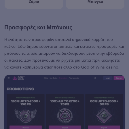
Ζάρια
Μπίνγκο
Προσφορές και Μπόνους
Η ενότητα των προσφορών αποτελεί σημαντικό κομμάτι του
καζίνο. Εδώ δημοσιεύονται οι τακτικές και έκτακτες προσφορές και
μπόνους τα οποία μπορούν να διεκδικήσουν μέσα στην εβδομάδα
οι παίκτες. Σαν προτείνουμε να ρίχνετε μια ματιά πριν ξεκινήσετε
να κάνετε καθημερινά οτιδήποτε άλλο στο God of Wins casino.