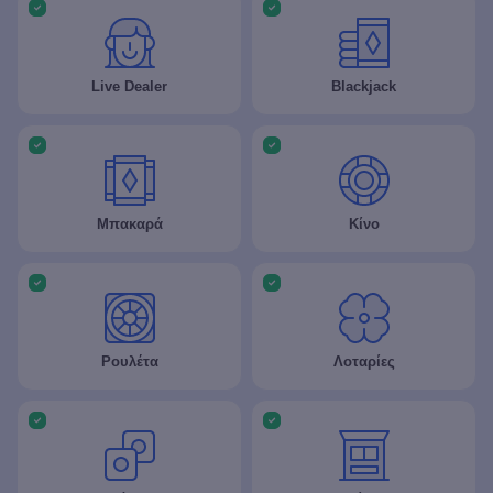
Live Dealer
Blackjack
Μπακαρά
Κίνο
Ρουλέτα
Λοταρίες