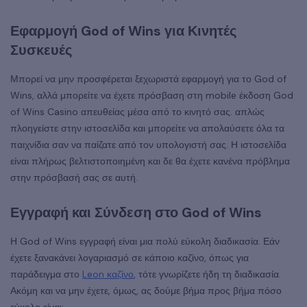
Εφαρμογή God of Wins για Κινητές
Συσκευές
Μπορεί να μην προσφέρεται ξεχωριστά εφαρμογή για το God of
Wins, αλλά μπορείτε να έχετε πρόσβαση στη mobile έκδοση God
of Wins Casino απευθείας μέσα από το κινητό σας. απλώς
πλοηγείστε στην ιστοσελίδα και μπορείτε να απολαύσετε όλα τα
παιχνίδια σαν να παίζατε από τον υπολογιστή σας. Η ιστοσελίδα
είναι πλήρως βελτιστοποιημένη και δε θα έχετε κανένα πρόβλημα
στην πρόσβασή σας σε αυτή.
Εγγραφή και Σύνδεση στο God of Wins
Η God of Wins εγγραφή είναι μια πολύ εύκολη διαδικασία. Εάν
έχετε ξανακάνει λογαριασμό σε κάποιο καζίνο, όπως για
παράδειγμα στο
Leon καζίνο
, τότε γνωρίζετε ήδη τη διαδικασία.
Ακόμη και να μην έχετε, όμως, ας δούμε βήμα προς βήμα πόσο
εύκολο είναι: