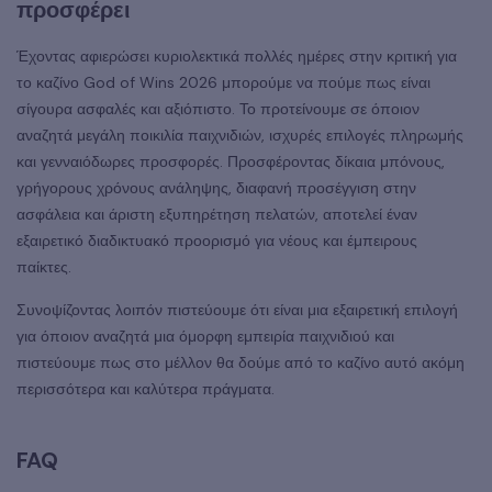
προσφέρει
Έχοντας αφιερώσει κυριολεκτικά πολλές ημέρες στην κριτική για
το καζίνο God of Wins 2026 μπορούμε να πούμε πως είναι
σίγουρα ασφαλές και αξιόπιστο. Το προτείνουμε σε όποιον
αναζητά μεγάλη ποικιλία παιχνιδιών, ισχυρές επιλογές πληρωμής
και γενναιόδωρες προσφορές. Προσφέροντας δίκαια μπόνους,
γρήγορους χρόνους ανάληψης, διαφανή προσέγγιση στην
ασφάλεια και άριστη εξυπηρέτηση πελατών, αποτελεί έναν
εξαιρετικό διαδικτυακό προορισμό για νέους και έμπειρους
παίκτες.
Συνοψίζοντας λοιπόν πιστεύουμε ότι είναι μια εξαιρετική επιλογή
για όποιον αναζητά μια όμορφη εμπειρία παιχνιδιού και
πιστεύουμε πως στο μέλλον θα δούμε από το καζίνο αυτό ακόμη
περισσότερα και καλύτερα πράγματα.
FAQ