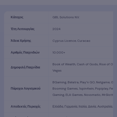
Κάτοχος
GBL Solutions N.V.
Έτη Λειτουργίας
2024
Άδεια Χρήσης
Cyprus Licence, Curacao
Αριθμός Παιχνιδιών
10.000+
Book of Wealth, Cash of Gods, Rise of Olymp
Δημοφιλή Παιχνίδια
Vegas
BGaming, Belatra, Play’n GO, Netgame, Gamz
Πάροχοι Λογισμικού
Booming Games, 1spin4win, Popiplay, Felix
Gaming, ELA Games, Novomatic, MrSlotty, Q
Αποδεκτές Περιοχές
Ελλάδα, Γερμανία, Ιταλία, Δανία, Αυστραλία, 