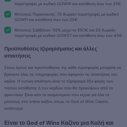
περιστροφές με κωδικό GOWW και κατάθεση άνω των 25€
Μπόνους Παρασκευής: 70 δωρεάν περιστροφές.με κωδικό
GOWF1 και κατάθεση άνω των 25€
Μπόνους Σαββάτου: 55% μέχρι τα 350€ και 20 δωρεάν
περιστροφές.με κωδικό GOWST και κατάθεση άνω των 45€
Προϋποθέσεις τζιραρίσματος και άλλες
απαιτήσεις
Στους όρους και προϋποθέσεις της κάθε προσφοράς μπορείτε να
βρίσκετε όλες τις πληροφορίες που αφορούν τις απαιτήσεις του
καζίνο. Η τυπική απαίτηση είναι το τζιράρισμα 35x φορές των
ποσών κατάθεσης ή των κερδών που θα προκύψουν από τα
φρουτάκια. Είναι κάτι το αναμενόμενο που ισχύει για όλα τα
μπόνους στα online καζίνο, όπως το God of Wins Casino
αντίστοιχα.
Είναι το God of Wins Καζίνο μια Καλή και