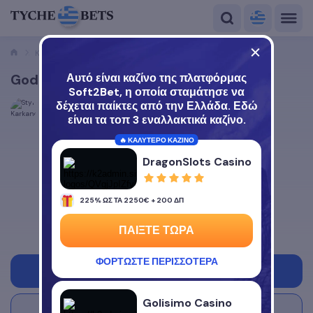
Kritikes
God Of Wins
God of Wins Καζίνο
Αυτό είναι καζίνο της πλατφόρμας
Soft2Bet, η οποία σταμάτησε να
δέχεται παίκτες από την Ελλάδα. Εδώ
Σχετικά με
Stylianos Karkanorachakis
, Ειδικός σε Online Καζίνο
Τελευταία ενημέρωση:
Jan 20, 2026, 4:10PM
είναι τα τοπ 3 εναλλακτικά καζίνο.
🔥 ΚΑΛΥΤΕΡΟ ΚΑΖΙΝΟ
Δεν Διατίθεται σε
DragonSlots Casino
rating
5.0
225% ΩΣ ΤΑ 2250€ + 200 ΔΠ
ΠΑΊΞΤΕ ΤΏΡΑ
ΦΟΡΤΩΣΤΕ ΠΕΡΙΣΣΟΤΕΡΑ
ΠΕΡΙΟΡΙΣΜΈΝΟ
Golisimo Casino
ΓΡΆΨΤΕ ΜΙΑ ΚΡΙΤΙΚΉ