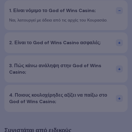
Είναι νόμιμο το God of Wins Casino;
Ναι, λειτουργεί με άδεια από τις αρχές του Κουρασάο.
Είναι το God of Wins Casino ασφαλές;
Πώς κάνω ανάληψη στην God of Wins
Casino;
Ποιους κουλοχέρηδες αξίζει να παίξω στο
God of Wins Casino;
Συνιστάται από ειδικούς