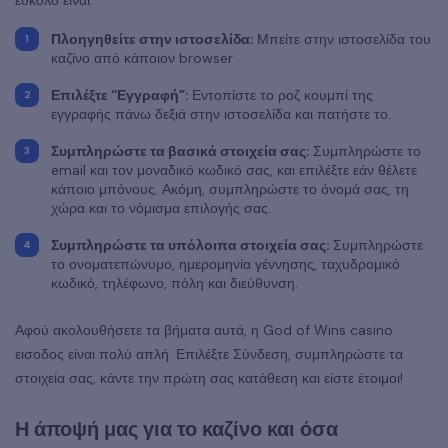
Πλοηγηθείτε στην ιστοσελίδα:
Μπείτε στην ιστοσελίδα του
καζίνο από κάποιον browser
Επιλέξτε “Εγγραφή”:
Εντοπίστε το ροζ κουμπί της
εγγραφής πάνω δεξιά στην ιστοσελίδα και πατήστε το.
Συμπληρώστε τα βασικά στοιχεία σας:
Συμπληρώστε το
email και τον μοναδικό κωδικό σας, και επιλέξτε εάν θέλετε
κάποιο μπόνους. Ακόμη, συμπληρώστε το όνομά σας, τη
χώρα και το νόμισμα επιλογής σας.
Συμπληρώστε τα υπόλοιπα στοιχεία σας:
Συμπληρώστε
το ονοματεπώνυμο, ημερομηνία γέννησης, ταχυδρομικό
κωδικό, τηλέφωνο, πόλη και διεύθυνση.
Αφού ακολουθήσετε τα βήματα αυτά, η God of Wins casino
εισοδος είναι πολύ απλή. Επιλέξτε Σύνδεση, συμπληρώστε τα
στοιχεία σας, κάντε την πρώτη σας κατάθεση και είστε έτοιμοι!
Η άποψή μας για το καζίνο και όσα