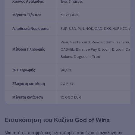
Χρόνος Ανάληψης
Έως 3 ημέρες
Μέγιστο Τζάκποτ
€375,000
Αποδεκτά Νομίσματα
EUR, USD, PLN, NOK, CAD, DKK, HUF, NZD, AU
Visa, Mastercard, Revolut Bank Transfer, Wis
Μέθοδοι Πληρωμής
CASHlib, Binance Pay, Bitcoin, Bitcoin Cash
Solana, Dogecoin, Tron
% Πληρωμής
96,5%
Ελάχιστη κατάθεση
20 EUR
Μέγιστη κατάθεση
10.000 EUR
Επισκόπηση του Καζίνο God of Wins
Μια από τις πιο φρέσκες πλατφόρμες που έχουμε αξιολογήσει