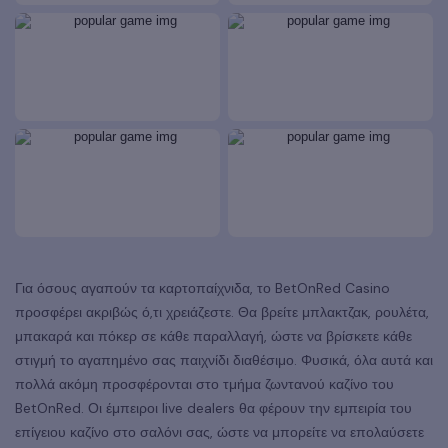
Για όσους αγαπούν τα καρτοπαίχνιδα, το BetOnRed Casino
προσφέρει ακριβώς ό,τι χρειάζεστε. Θα βρείτε μπλακτζακ, ρουλέτα,
μπακαρά και πόκερ σε κάθε παραλλαγή, ώστε να βρίσκετε κάθε
στιγμή το αγαπημένο σας παιχνίδι διαθέσιμο. Φυσικά, όλα αυτά και
πολλά ακόμη προσφέρονται στο τμήμα ζωντανού καζίνο του
BetOnRed. Οι έμπειροι live dealers θα φέρουν την εμπειρία του
επίγειου καζίνο στο σαλόνι σας, ώστε να μπορείτε να επολαύσετε