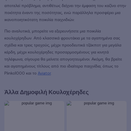
αποτελεί πρόβλημα, αντιθέτως δείχνει την έμφαση του καζίνο στην
ποιότητα έναντι της ποσότητας, ενώ παράλληλα προσφέρει μια
ικανοποιητικότατη ποικιλία παιχνιδιών.
Πιο αναλυτικά, μπορείτε να εξερευνήσετε μια ποικιλία
κουλοχέρηδων. Από κλασσικά φρουτάκια με τα αγαπημένα σας
σχέδια και τρεις τροχούς, μέχρι προοδευτικά τζάκποτ για μεγάλα
κέρδη, μέχρι κουλοχέρηδες προσαρμοσμένους για κινητά
τηλέφωνα, σίγουρα θα μείνετε απογοητευμένοι. Ακόμη, θα βρείτε
και αγαπημένους τίτλους από πιο ιδιαίτερα παιχνίδια, όπως το
Plinko1000 και το
Aviator
.
Άλλα Δημοφιλή Κουλοχέρηδες