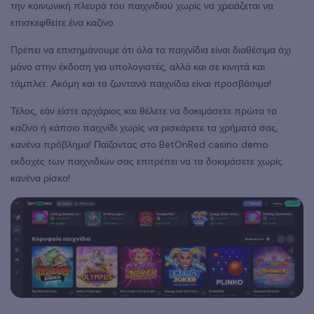
την κοινωνική πλευρά του παιχνιδιού χωρίς να χρειάζεται να
επισκεφθείτε ένα καζίνο.
Πρέπει να επισημάνουμε ότι όλα τα παιχνίδια είναι διαθέσιμα όχι
μόνο στην έκδοση για υπολογιστές, αλλά και σε κινητά και
τάμπλετ. Ακόμη και τα ζωντανά παιχνίδια είναι προσβάσιμα!
Τέλος, εάν είστε αρχάριος και θέλετε να δοκιμάσετε πρώτα το
καζίνο ή κάποιο παιχνίδι χωρίς να ρισκάρετε τα χρήματά σας,
κανένα πρόβλημα! Παίζοντας στο BetOnRed casino demo
εκδοχές των παιχνιδιών σας επιτρέπει να τα δοκιμάσετε χωρίς
κανένα ρίσκο!