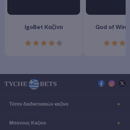
IgoBet Καζίνο
God of Wins
rating
rating
4.5
4.5
facebook
instagr
tw
Τύποι διαδικτυακών καζίνο
Μπονους Καζινο