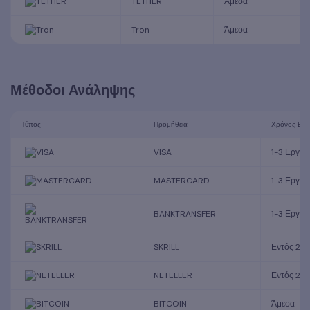
TETHER
Άμεσα
Tron
Άμεσα
Μέθοδοι Ανάληψης
Τύπος
Προμήθεια
Χρόνος Επε
VISA
1-3 Εργάσ
MASTERCARD
1-3 Εργάσ
BANKTRANSFER
1-3 Εργάσ
SKRILL
Εντός 24
NETELLER
Εντός 24
BITCOIN
Άμεσα